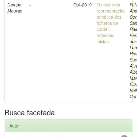
Campo
-
Out-2019
O ensino da
Pai
Mourao
representação
And
temática dos
Con
folhetos de
San
cordel:
Ra
reflexões
Fer
iniciais
dos
Luna
Ro
Sue
Alv
Alb
Mar
Eli
Bal
Car
Busca facetada
Autor