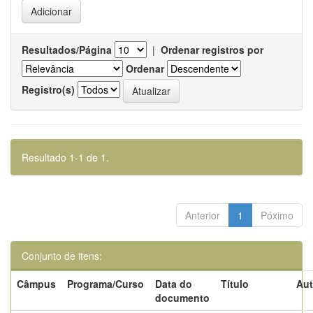
Resultados/Página
|
Ordenar registros por
Ordenar
Registro(s)
Resultado 1-1 de 1.
Anterior
1
Póximo
Conjunto de itens:
Câmpus
Programa/Curso
Data do
Título
Aut
documento