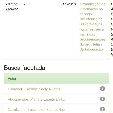
Campo
-
Jan-2018
Organização da
P
Mourao
informação no
A
cenário
C
radiofonico de
F
universidades
L
paranaenses a
partir das
S
recomendações
A
da arquitetura
C
da informação
B
N
Busca facetada
Autor
Lunardelli, Rosane Suely Alvares
5
Albuquerque, Maria Elizabete Balt...
1
Cavalcante, Luciane de Fátima Bec...
1