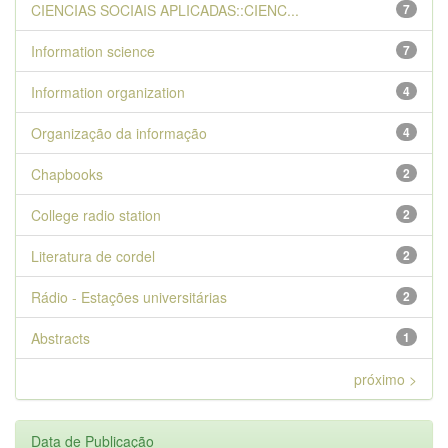
CIENCIAS SOCIAIS APLICADAS::CIENC...
7
Information science
7
Information organization
4
Organização da informação
4
Chapbooks
2
College radio station
2
Literatura de cordel
2
Rádio - Estações universitárias
2
Abstracts
1
próximo >
Data de Publicação