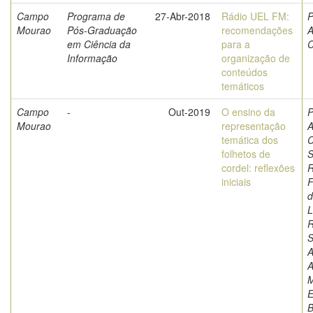
Campo
Programa de
27-Abr-2018
Rádio UEL FM:
P
Mourao
Pós-Graduação
recomendações
A
em Ciência da
para a
C
Informação
organização de
conteúdos
temáticos
Campo
-
Out-2019
O ensino da
P
Mourao
representação
A
temática dos
C
folhetos de
S
cordel: reflexões
iniciais
F
d
L
S
A
A
M
E
B