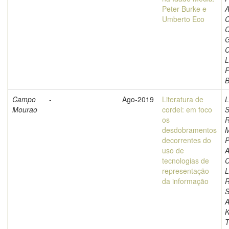
Peter Burke e
A
Umberto Eco
C
C
G
C
L
F
Campo
-
Ago-2019
Literatura de
L
Mourao
cordel: em foco
S
os
R
desdobramentos
M
decorrentes do
P
uso de
A
tecnologias de
C
representação
L
da informação
S
A
K
T