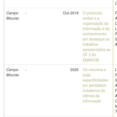
C
Campo
-
Out-2018
O protocolo
P
Mourao
verbal e a
A
organização da
C
informação e do
L
conhecimento:
em destaque os
S
trabalhos
A
apresentados ao
GT 2 do
ENANCIB
Campo
-
2020
Os resumos e
L
Mourao
suas
especificidades
S
em periódicos
A
brasileiros da
P
ciência da
A
informação
C
K
T