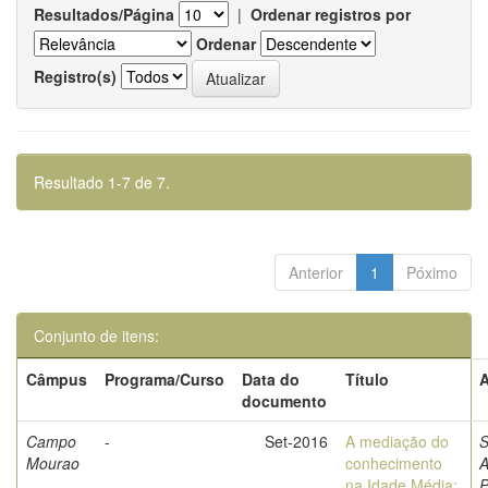
Resultados/Página
|
Ordenar registros por
Ordenar
Registro(s)
Resultado 1-7 de 7.
Anterior
1
Póximo
Conjunto de itens:
Câmpus
Programa/Curso
Data do
Título
A
documento
Campo
-
Set-2016
A mediação do
S
Mourao
conhecimento
A
na Idade Média:
P