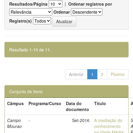
Resultados/Página
|
Ordenar registros por
Ordenar
Registro(s)
Resultado 1-10 de 11.
Anterior
1
2
Póximo
Conjunto de itens:
Câmpus
Programa/Curso
Data do
Título
A
documento
Campo
-
Set-2016
A mediação do
S
Mourao
conhecimento
A
na Idade Média:
P