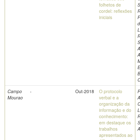
folhetos de
S
cordel: reflexões
iniciais
F
d
L
S
A
A
M
E
B
C
Campo
-
Out-2018
O protocolo
P
Mourao
verbal e a
A
organização da
C
informação e do
L
conhecimento:
em destaque os
S
trabalhos
A
apresentados ao