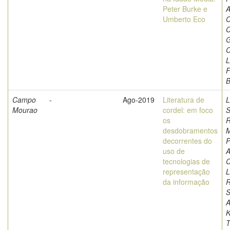
Peter Burke e
A
Umberto Eco
C
C
G
C
L
F
Campo
-
Ago-2019
Literatura de
L
Mourao
cordel: em foco
S
os
R
desdobramentos
M
decorrentes do
P
uso de
A
tecnologias de
C
representação
L
da informação
S
A
K
T