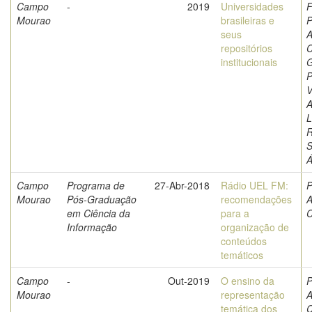
Campo
-
2019
Universidades
F
Mourao
brasileiras e
P
seus
A
repositórios
C
institucionais
G
P
V
A
L
S
Á
Campo
Programa de
27-Abr-2018
Rádio UEL FM:
P
Mourao
Pós-Graduação
recomendações
A
em Ciência da
para a
C
Informação
organização de
conteúdos
temáticos
Campo
-
Out-2019
O ensino da
P
Mourao
representação
A
temática dos
C