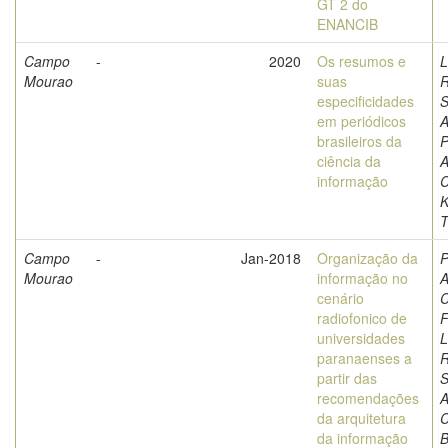
GT 2 do
ENANCIB
Campo
-
2020
Os resumos e
L
Mourao
suas
especificidades
S
em periódicos
A
brasileiros da
P
ciência da
A
informação
C
K
T
Campo
-
Jan-2018
Organização da
P
Mourao
informação no
A
cenário
C
radiofonico de
F
universidades
L
paranaenses a
partir das
S
recomendações
A
da arquitetura
C
da informação
B