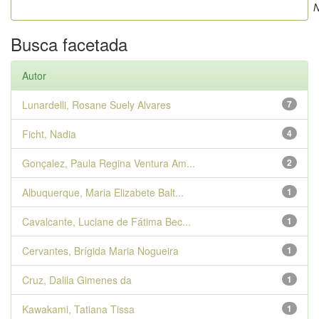
N
Busca facetada
Autor
Lunardelli, Rosane Suely Alvares
7
Ficht, Nadia
4
Gonçalez, Paula Regina Ventura Am...
2
Albuquerque, Maria Elizabete Balt...
1
Cavalcante, Luciane de Fátima Bec...
1
Cervantes, Brígida Maria Nogueira
1
Cruz, Dalila Gimenes da
1
Kawakami, Tatiana Tissa
1