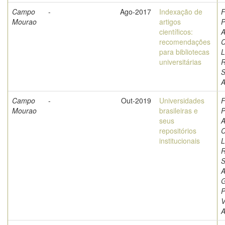
Campo
-
Ago-2017
Indexação de
F
Mourao
artigos
P
científicos:
A
recomendações
C
para bibliotecas
L
universitárias
S
A
Campo
-
Out-2019
Universidades
F
Mourao
brasileiras e
P
seus
A
repositórios
C
institucionais
L
S
A
G
P
V