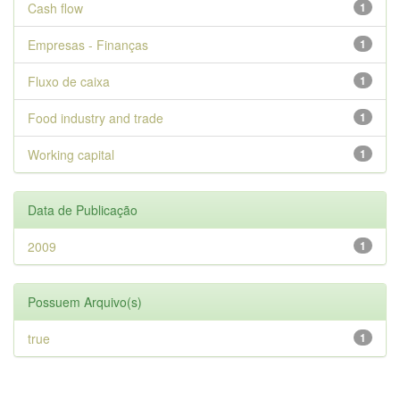
Cash flow
1
Empresas - Finanças
1
Fluxo de caixa
1
Food industry and trade
1
Working capital
1
Data de Publicação
2009
1
Possuem Arquivo(s)
true
1