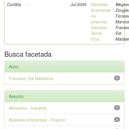
Curitiba
-
Jul-2009
Decisões
Wegner
financeiras
Dougla
na
Ferass
empresa
Marcos
biscoitos
Fracas
Santa
Edi
Cruz
Madal
Busca facetada
Autor
Fracasso, Edi Madalena
1
Assunto
Alimentos - Indústria
1
Business enterprises - Finance
1