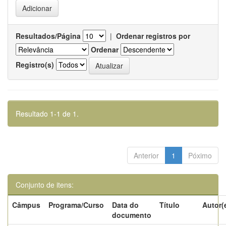
Resultados/Página
|
Ordenar registros por
Ordenar
Registro(s)
Resultado 1-1 de 1.
Anterior
1
Póximo
Conjunto de itens:
Câmpus
Programa/Curso
Data do
Título
Autor(
documento