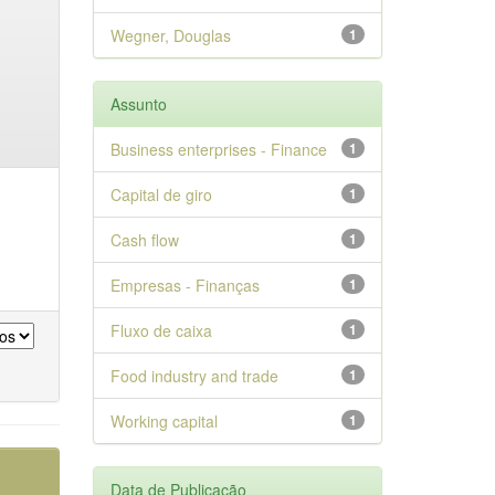
Wegner, Douglas
1
Assunto
Business enterprises - Finance
1
Capital de giro
1
Cash flow
1
Empresas - Finanças
1
Fluxo de caixa
1
Food industry and trade
1
Working capital
1
Data de Publicação