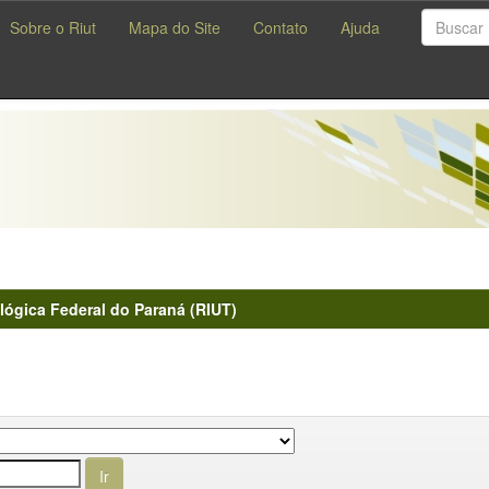
Sobre o Riut
Mapa do Site
Contato
Ajuda
lógica Federal do Paraná (RIUT)