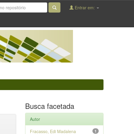
Entrar em:
Busca facetada
Autor
Fracasso, Edi Madalena
1