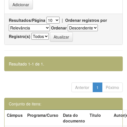
Resultados/Página
|
Ordenar registros por
Ordenar
Registro(s)
Resultado 1-1 de 1.
Anterior
1
Póximo
Conjunto de itens:
Câmpus
Programa/Curso
Data do
Título
Autor(
documento