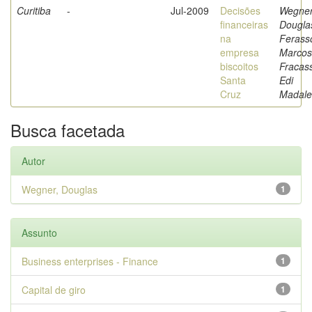
Curitiba
-
Jul-2009
Decisões
Wegner
financeiras
Dougla
na
Ferass
empresa
Marcos
biscoitos
Fracas
Santa
Edi
Cruz
Madal
Busca facetada
Autor
Wegner, Douglas
1
Assunto
Business enterprises - Finance
1
Capital de giro
1