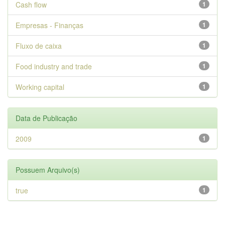
Cash flow
1
Empresas - Finanças
1
Fluxo de caixa
1
Food industry and trade
1
Working capital
1
Data de Publicação
2009
1
Possuem Arquivo(s)
true
1