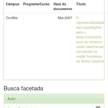
Câmpus
Programa/Curso
Data do
Título
documento
Curitiba
-
Mai-2007
A
representatividade
das exportações
para o
desenvolvimento
local do extremo-
oeste catarinense:
um estudo na
região fronteiriça
de Santa Catarina
Busca facetada
Autor