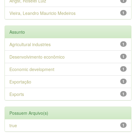
Angst, Roselei Luiz
1
Vieira, Leandro Mauricio Medeiros
1
Assunto
Agricultural industries
1
Desenvolvimento econômico
1
Economic development
1
Exportação
1
Exports
1
Possuem Arquivo(s)
true
1