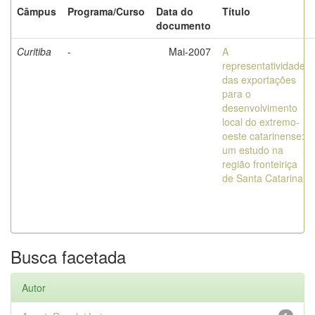
Câmpus
Programa/Curso
Data do
Título
documento
Curitiba
-
Mai-2007
A
representatividade
das exportações
para o
desenvolvimento
local do extremo-
oeste catarinense:
um estudo na
região fronteiriça
de Santa Catarina
Busca facetada
Autor