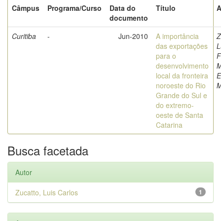
Câmpus
Programa/Curso
Data do
Título
A
documento
Curitiba
-
Jun-2010
A importância
Z
das exportações
L
para o
F
desenvolvimento
M
local da fronteira
E
noroeste do Rio
M
Grande do Sul e
do extremo-
oeste de Santa
Catarina
Busca facetada
Autor
Zucatto, Luis Carlos
1