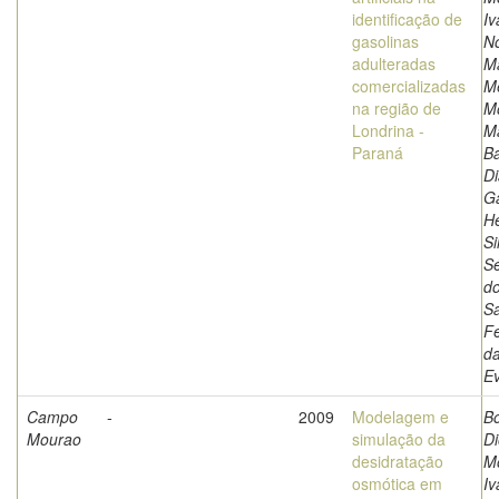
identificação de
Iv
gasolinas
N
adulteradas
M
comercializadas
M
na região de
Mo
Londrina -
Ma
Paraná
B
Di
Ga
He
Si
Sé
d
S
Fe
da
E
Campo
-
2009
Modelagem e
Bo
Mourao
simulação da
Di
desidratação
Mo
osmótica em
Iv