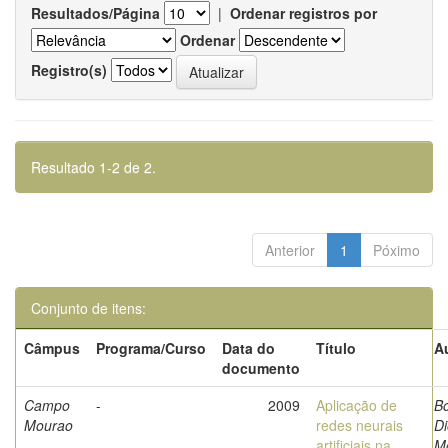
Resultados/Página
|
Ordenar registros por
Ordenar
Registro(s)
Resultado 1-2 de 2.
Anterior
1
Póximo
Conjunto de itens:
Câmpus
Programa/Curso
Data do
Título
A
documento
Campo
-
2009
Aplicação de
Bo
Mourao
redes neurais
Di
artificiais na
Mo