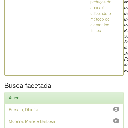
pedaços de
N
abacaxi
M
utilizando o
M
método de
Mo
elementos
Ma
finitos
B
Si
Sé
d
S
Fe
da
E
Busca facetada
Autor
Borsato, Dionísio
2
Moreira, Mariete Barbosa
2