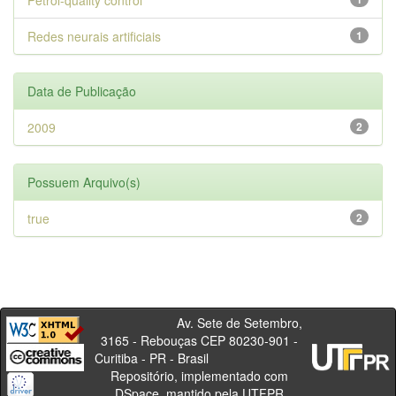
Petrol-quality control
Redes neurais artificiais
1
Data de Publicação
2009
2
Possuem Arquivo(s)
true
2
Av. Sete de Setembro,
3165 - Rebouças CEP 80230-901 -
Curitiba - PR - Brasil
Repositório, implementado com
DSpace, mantido pela UTFPR