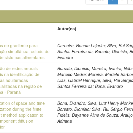
Autor(es)
s de gradiente para
Carneiro, Renato Lajarim; Silva, Rui Sér
ação simultânea: estudo de
Santos Ferreira da; Borsato, Dionísio; B
de sistemas alimentares
Evandro
ção de redes neurais
Borsato, Dionísio; Moreira, Ivanira; Nób
iais na identificação de
Marcelo Medre; Moreira, Mariete Barbo
nas adulteradas
Dias, Gabriel Henrique; Silva, Rui Sérgi
ializadas na região de
Santos Ferreira da; Bona, Evandro
na - Paraná
zation of space and time
Bona, Evandro; Silva, Luiz Henry Monke
ization during the finite
Borsato, Dionísio; Silva, Rui Sérgio Ferr
t method application to
Fidelis, Dayanne Aline de Souza; Araújo
omponent diffusion
Adriana
tion