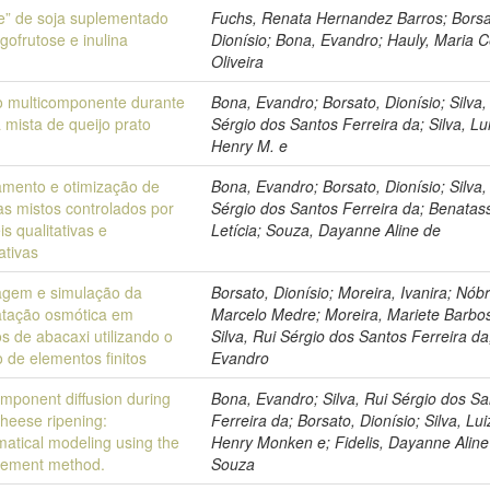
te” de soja suplementado
Fuchs, Renata Hernandez Barros; Borsa
gofrutose e inulina
Dionísio; Bona, Evandro; Hauly, Maria C
Oliveira
o multicomponente durante
Bona, Evandro; Borsato, Dionísio; Silva,
 mista de queijo prato
Sérgio dos Santos Ferreira da; Silva, Lu
Henry M. e
amento e otimização de
Bona, Evandro; Borsato, Dionísio; Silva,
as mistos controlados por
Sérgio dos Santos Ferreira da; Benatas
is qualitativas e
Letícia; Souza, Dayanne Aline de
ativas
gem e simulação da
Borsato, Dionísio; Moreira, Ivanira; Nób
atação osmótica em
Marcelo Medre; Moreira, Mariete Barbo
s de abacaxi utilizando o
Silva, Rui Sérgio dos Santos Ferreira da
 de elementos finitos
Evandro
omponent diffusion during
Bona, Evandro; Silva, Rui Sérgio dos S
cheese ripening:
Ferreira da; Borsato, Dionísio; Silva, Lui
atical modeling using the
Henry Monken e; Fidelis, Dayanne Aline
 element method.
Souza