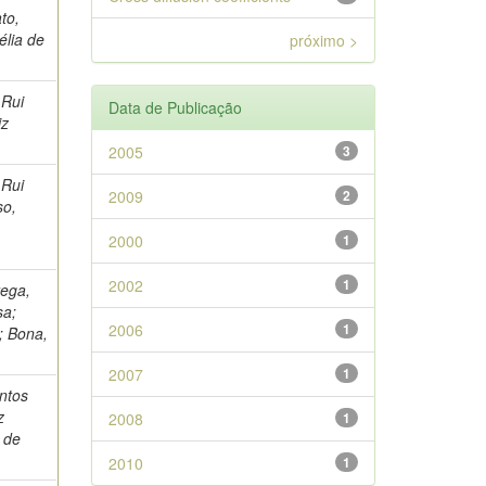
to,
élia de
próximo >
 Rui
Data de Publicação
iz
2005
3
 Rui
2009
2
so,
2000
1
2002
1
rega,
sa;
2006
1
; Bona,
2007
1
antos
z
2008
1
 de
2010
1