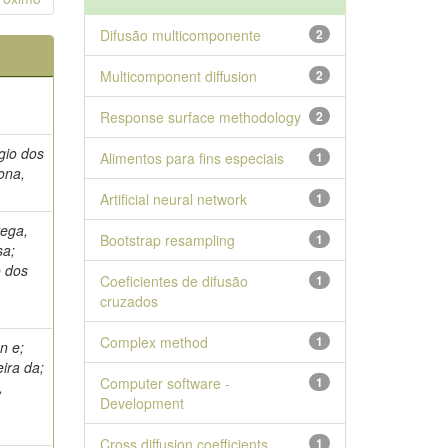
Difusão multicomponente
2
Multicomponent diffusion
2
Response surface methodology
2
gio dos
Alimentos para fins especiais
1
ona,
Artificial neural network
1
rega,
Bootstrap resampling
1
sa;
o dos
Coeficientes de difusão
1
cruzados
Complex method
1
n e;
eira da;
Computer software -
1
,
Development
Cross diffusion coefficients
1