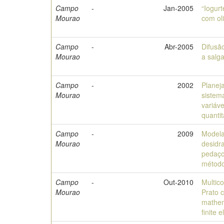
Campo
-
Jan-2005
“Iogur
Mourao
com oli
Campo
-
Abr-2005
Difusã
Mourao
a salga
Campo
-
2002
Planej
Mourao
sistem
variáve
quantit
Campo
-
2009
Modela
Mourao
desidr
pedaço
método
Campo
-
Out-2010
Multic
Mourao
Prato 
mathem
finite