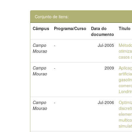
Conjunto de itens:
Câmpus
Programa/Curso
Data do
Título
documento
Campo
-
Jul-2005
Método
Mourao
otimiz
casos 
Campo
-
2009
Aplica
Mourao
artific
gasoli
comerc
Londri
Campo
-
Jul-2006
Optimi
Mourao
discret
elemen
multic
simula