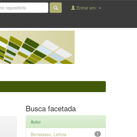
Entrar em:
Busca facetada
Autor
Benatasso, Letícia
1