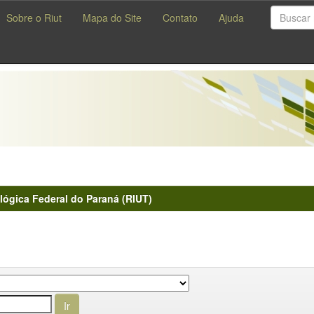
Sobre o Riut
Mapa do Site
Contato
Ajuda
lógica Federal do Paraná (RIUT)