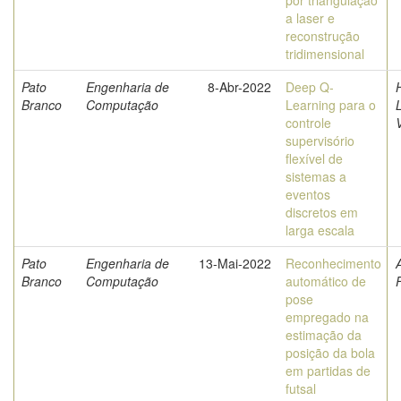
por triangulação
a laser e
reconstrução
tridimensional
Pato
Engenharia de
8-Abr-2022
Deep Q-
Branco
Computação
Learning para o
controle
supervisório
flexível de
sistemas a
eventos
discretos em
larga escala
Pato
Engenharia de
13-Mai-2022
Reconhecimento
A
Branco
Computação
automático de
pose
empregado na
estimação da
posição da bola
em partidas de
futsal