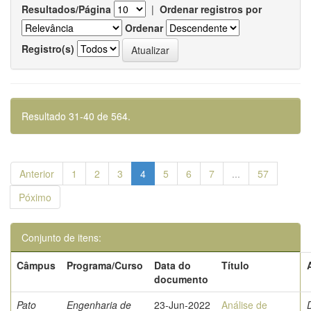
Resultados/Página
|
Ordenar registros por
Ordenar
Registro(s)
Resultado 31-40 de 564.
Anterior
1
2
3
4
5
6
7
...
57
Póximo
Conjunto de itens:
Câmpus
Programa/Curso
Data do
Título
documento
Pato
Engenharia de
23-Jun-2022
Análise de