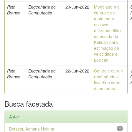
Pato
Engenharia de
20-Jun-2022
Modelagem e
S
Branco
Computação
controle de
motor sem
S
escovas
utilizando filtro
estendido de
Kalman para
estimação da
velocidade e
posição
Pato
Engenharia de
22-Jun-2022
Controle de um
Branco
Computação
robô pêndulo
invertido sobre
duas rodas
Busca facetada
Autor
Borssoi, Adriana Helena
4