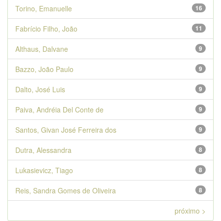
Torino, Emanuelle
16
Fabrício Filho, João
11
Althaus, Dalvane
9
Bazzo, João Paulo
9
Dalto, José Luis
9
Paiva, Andréia Del Conte de
9
Santos, Givan José Ferreira dos
9
Dutra, Alessandra
8
Lukasievicz, Tiago
8
Reis, Sandra Gomes de Oliveira
8
próximo >