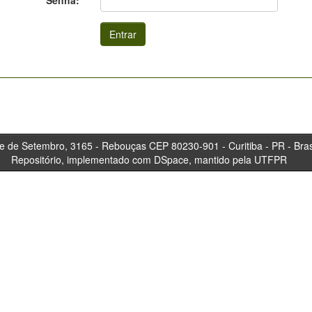
Senha:
tembro, 3165 - Rebouças CEP 80230-901 - Curitiba 
Repositório, implementado com DSpace, mantido pela UTFPR