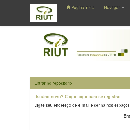
Página inicial
Navegar
Skip
navigation
Entrar no repositório
Usuário novo? Clique aqui para se registrar
Digite seu endereço de e-mail e senha nos espaços
End