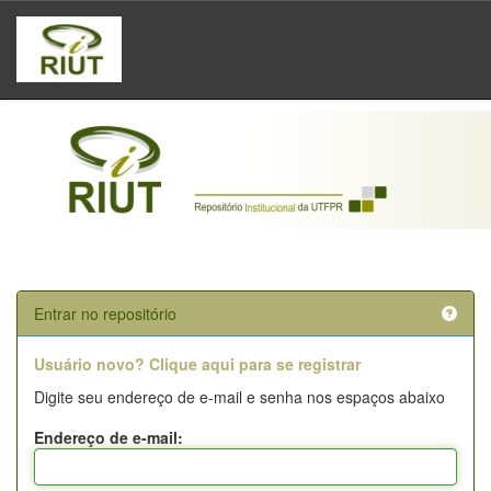
Skip
navigation
Entrar no repositório
Usuário novo? Clique aqui para se registrar
Digite seu endereço de e-mail e senha nos espaços abaixo
Endereço de e-mail: