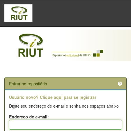
Skip
navigation
Entrar no repositório
Usuário novo? Clique aqui para se registrar
Digite seu endereço de e-mail e senha nos espaços abaixo
Endereço de e-mail: