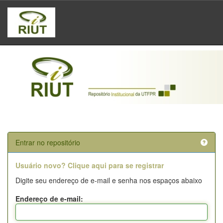
Skip
navigation
Entrar no repositório
Usuário novo? Clique aqui para se registrar
Digite seu endereço de e-mail e senha nos espaços abaixo
Endereço de e-mail: