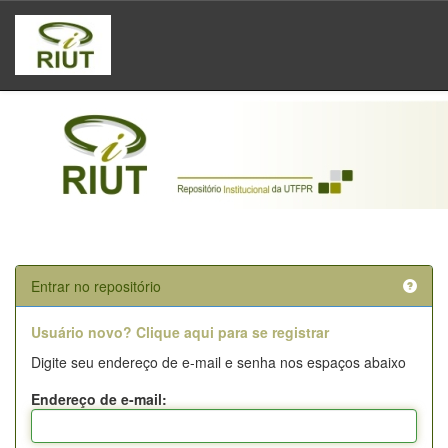
Skip
navigation
Entrar no repositório
Usuário novo? Clique aqui para se registrar
Digite seu endereço de e-mail e senha nos espaços abaixo
Endereço de e-mail: