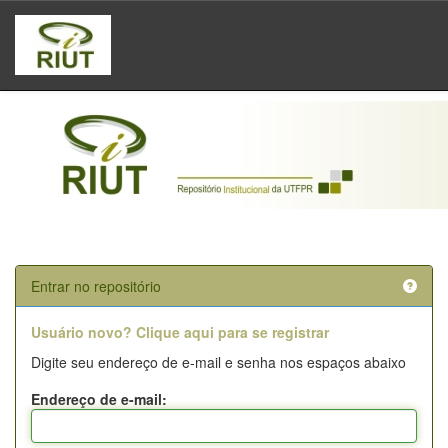
Skip
navigation
Entrar no repositório
Usuário novo? Clique aqui para se registrar
Digite seu endereço de e-mail e senha nos espaços abaixo
Endereço de e-mail: