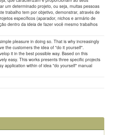
eja, que caracterizam e proporcionam ao seus
iar um determinado projeto, ou seja, muitas pessoas
e trabalho tem por objetivo, demonstrar, através de
rojetos específicos (aparador, nichos e armário de
ação dentro da ideia de fazer você mesmo trabalhos
imple pleasure in doing so. That is why increasingly
e the customers the idea of "do it yourself".
elop it in the best possible way. Based on this
ely easy. This works presents three specific projects
y application within of idea "do yourself" manual