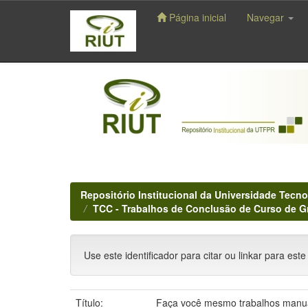
Página inicial
Navegar
Skip
navigation
Repositório Institucional da Universidade Tecno
TCC - Trabalhos de Conclusão de Curso de 
Use este identificador para citar ou linkar para este
Título:
Faça você mesmo trabalhos manu