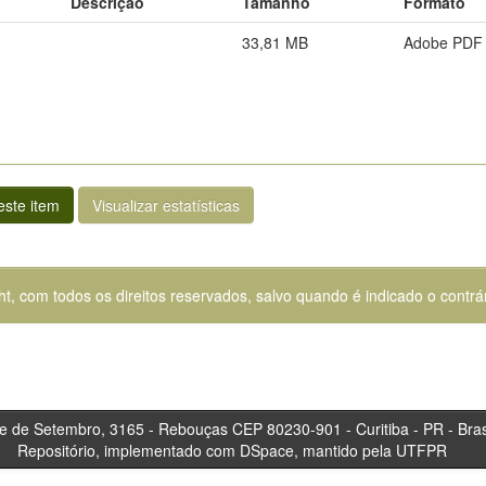
Descrição
Tamanho
Formato
33,81 MB
Adobe PDF
ste item
Visualizar estatísticas
ht, com todos os direitos reservados, salvo quando é indicado o contrár
tembro, 3165 - Rebouças CEP 80230-901 - Curitiba 
Repositório, implementado com DSpace, mantido pela UTFPR