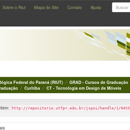
Sobre o Riut
Mapa do Site
Contato
Ajuda
lógica Federal do Paraná (RIUT)
GRAD - Cursos de Graduação
Graduação
Curitiba
CT - Tecnologia em Design de Móveis
 item:
http://repositorio.utfpr.edu.br/jspui/handle/1/9455
ais