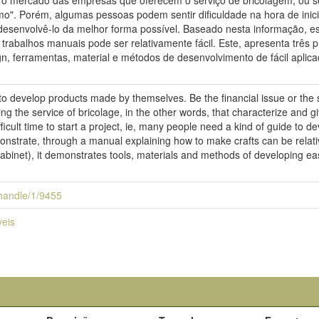
e o mercado das empresas que oferecem o serviço de bricolagem, ou s
smo". Porém, algumas pessoas podem sentir dificuldade na hora de inic
desenvolvê-lo da melhor forma possível. Baseado nesta informação, est
trabalhos manuais pode ser relativamente fácil. Este, apresenta três p
n, ferramentas, material e métodos de desenvolvimento de fácil aplic
o develop products made by themselves. Be the financial issue or the s
g the service of bricolage, in the other words, that characterize and giv
cult time to start a project, ie, many people need a kind of guide to dev
onstrate, through a manual explaining how to make crafts can be relativ
binet), it demonstrates tools, materials and methods of developing eas
i/handle/1/9455
veis