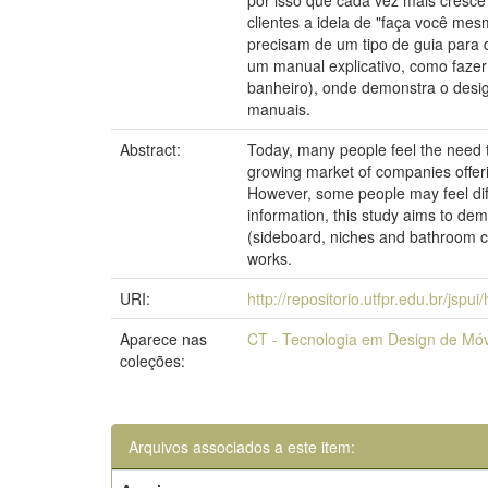
por isso que cada vez mais cresc
clientes a ideia de "faça você me
precisam de um tipo de guia para 
um manual explicativo, como fazer 
banheiro), onde demonstra o desig
manuais.
Abstract:
Today, many people feel the need t
growing market of companies offerin
However, some people may feel diffi
information, this study aims to dem
(sideboard, niches and bathroom ca
works.
URI:
http://repositorio.utfpr.edu.br/jspu
Aparece nas
CT - Tecnologia em Design de Mó
coleções:
Arquivos associados a este item: