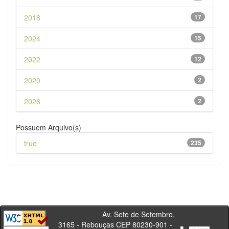
2018
17
2024
15
2022
12
2020
2
2026
2
Possuem Arquivo(s)
true
235
Av. Sete de Setembro,
3165 - Rebouças CEP 80230-901 -