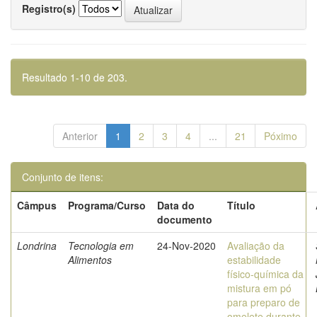
Registro(s)
Resultado 1-10 de 203.
Anterior
1
2
3
4
...
21
Póximo
Conjunto de itens:
Câmpus
Programa/Curso
Data do
Título
documento
Londrina
Tecnologia em
24-Nov-2020
Avaliação da
Alimentos
estabilidade
físico-química da
mistura em pó
para preparo de
omelete durante