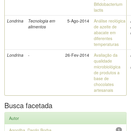
Bifidobacterium
lactis
Londrina
Tecnologia em
5-Ago-2014
Análise reológica
alimentos
de azeite de
abacate em
diferentes
temperaturas
Londrina
-
26-Fev-2014
Avaliação da
qualidade
microbiológica
de produtos a
base de
chocolates
artesanais
Busca facetada
Autor
Agonilha, Danilo Borba
1