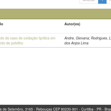
lo
Autor(es)
do de caso de oxidação lipídica em
Andre, Giovana; Rodrigues, 
oito de polvilho
dos Anjos Lima
tembro, 3165 - Rebouças CEP 80230-901 - Curitiba 