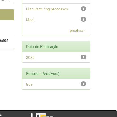
Manufacturing processes
1
Meal
1
próximo >
Luana
Data de Publicação
2025
1
Possuem Arquivo(s)
true
1
- PR - Brasil