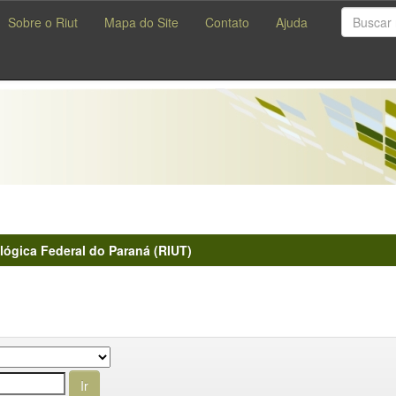
Sobre o Riut
Mapa do Site
Contato
Ajuda
lógica Federal do Paraná (RIUT)