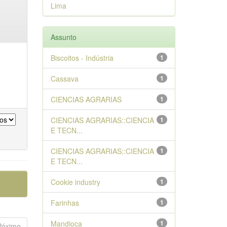
Lima
Assunto
Biscoitos - Indústria
1
Cassava
1
CIENCIAS AGRARIAS
1
CIENCIAS AGRARIAS::CIENCIA
1
E TECN...
CIENCIAS AGRARIAS::CIENCIA
1
E TECN...
Cookie industry
1
Farinhas
1
Mandioca
1
Póximo