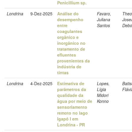
Penicillium sp.
Londrina
9-Dez-2025
Análise do
Favaro,
Theo
desempenho
Juliana
Jose
entre
Santos
Debo
coagulantes
orgânico e
inorgânico no
tratamento de
efluentes
provenientes da
indústria de
tintas
Londrina
4-Dez-2025
Estimativa de
Lopes,
Batis
parâmetros da
Lígia
Fláv
qualidade da
Midori
água por meio de
Konno
sensoriamento
remoto no lago
Igapó I em
Londrina - PR