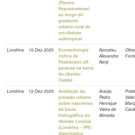
(Pisces:
Hypostominae)
ao longo do
gradiente
urbano-rural de
um ribeirão
subtropical
Londrina
10-Dez-2025
Ecomorfologia
Komatsu,
Olive
trófica de
Alexandre
Font
Psalidodon aff.
Kenji
paranae na bacia
do ribeirão
Cambé
Londrina
12-Dez-2025
Avaliação da
Araújo,
Prate
pressão urbana
Pedro
Valér
sobre nascentes
Henrique
Marq
da bacia
Vieira de
Card
hidrográfica do
Almeida
ribeirão Lindóia
(Londrina – PR):
diagnóstico