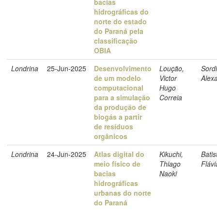
bacias
hidrográficas do
norte do estado
do Paraná pela
classificação
OBIA
Londrina
25-Jun-2025
Desenvolvimento
Loução,
Sordi
de um modelo
Victor
Alex
computacional
Hugo
para a simulação
Correia
da produção de
biogás a partir
de resíduos
orgânicos
Londrina
24-Jun-2025
Atlas digital do
Kikuchi,
Batis
meio físico de
Thiago
Fláv
bacias
Naoki
hidrográficas
urbanas do norte
do Paraná