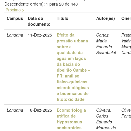
Descendente ordem): 1 para 20 de 448
Próximo >
Câmpus
Data do
Título
Autor(es)
Orie
documento
Londrina
11-Dez-2025
Efeito da
Cortez,
Prate
pressão urbana
Maria
Valér
sobre a
Eduarda
Marq
qualidade da
Scarabelot
Card
água em lagos
da bacia do
ribeirão Cambé –
PR: análise
físico-químicas,
microbiológicas
e bioensaios de
fitotoxicidade
Londrina
8-Dez-2025
Ecomorfologia
Oliveira,
Olive
trófica de
Carlos
Font
Hypostomus
Eduardo
ancistroides
Moraes de