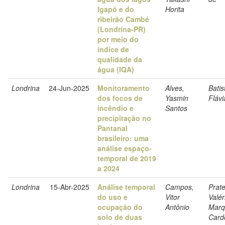
Igapó e do
Horita
ribeirão Cambé
(Londrina-PR)
por meio do
índice de
qualidade da
água (IQA)
Londrina
24-Jun-2025
Monitoramento
Alves,
Batis
dos focos de
Yasmin
Fláv
incêndio e
Santos
precipitação no
Pantanal
brasileiro: uma
análise espaço-
temporal de 2019
a 2024
Londrina
15-Abr-2025
Análise temporal
Campos,
Prate
do uso e
Vitor
Valér
ocupação do
Antônio
Marq
solo de duas
Card