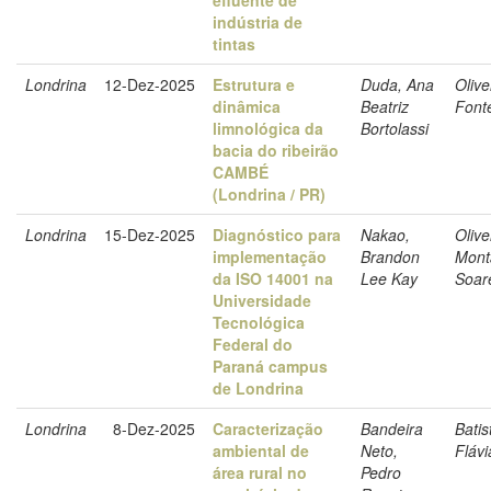
indústria de
tintas
Londrina
12-Dez-2025
Estrutura e
Duda, Ana
Olive
dinâmica
Beatriz
Font
limnológica da
Bortolassi
bacia do ribeirão
CAMBÉ
(Londrina / PR)
Londrina
15-Dez-2025
Diagnóstico para
Nakao,
Olive
implementação
Brandon
Mont
da ISO 14001 na
Lee Kay
Soar
Universidade
Tecnológica
Federal do
Paraná campus
de Londrina
Londrina
8-Dez-2025
Caracterização
Bandeira
Batis
ambiental de
Neto,
Fláv
área rural no
Pedro