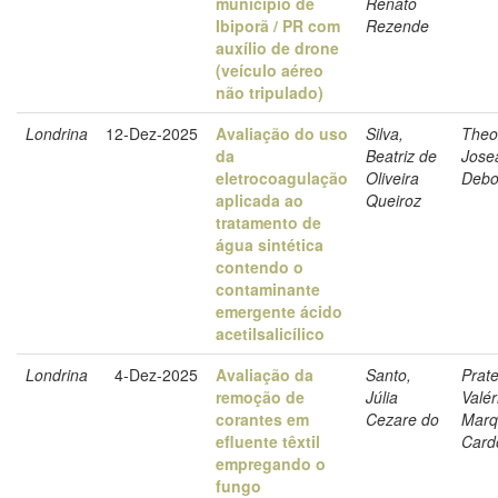
município de
Renato
Ibiporã / PR com
Rezende
auxílio de drone
(veículo aéreo
não tripulado)
Londrina
12-Dez-2025
Avaliação do uso
Silva,
Theo
da
Beatriz de
Jose
eletrocoagulação
Oliveira
Debo
aplicada ao
Queiroz
tratamento de
água sintética
contendo o
contaminante
emergente ácido
acetilsalicílico
Londrina
4-Dez-2025
Avaliação da
Santo,
Prate
remoção de
Júlia
Valér
corantes em
Cezare do
Marq
efluente têxtil
Card
empregando o
fungo