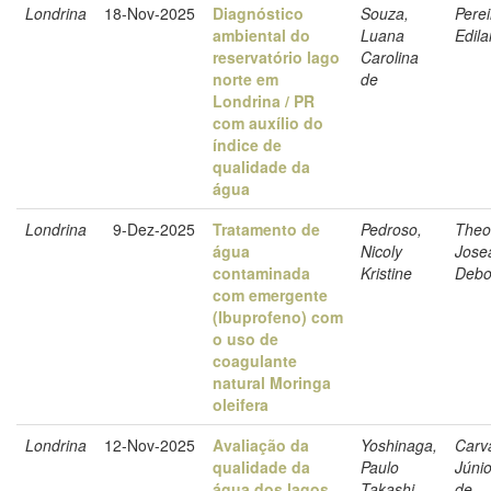
Londrina
18-Nov-2025
Diagnóstico
Souza,
Perei
ambiental do
Luana
Edila
reservatório lago
Carolina
norte em
de
Londrina / PR
com auxílio do
índice de
qualidade da
água
Londrina
9-Dez-2025
Tratamento de
Pedroso,
Theo
água
Nicoly
Jose
contaminada
Kristine
Debo
com emergente
(Ibuprofeno) com
o uso de
coagulante
natural Moringa
oleifera
Londrina
12-Nov-2025
Avaliação da
Yoshinaga,
Carv
qualidade da
Paulo
Júnio
água dos lagos
Takashi
de