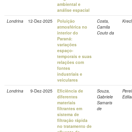
ambiental e
análise espacial
Londrina
12-Dez-2025
Poluição
Costa,
Krecl
atmosférica no
Camila
interior do
Couto da
Paraná:
variações
espaço-
temporais e suas
relações com
fontes
industriais e
veiculares
Londrina
9-Dez-2025
Eficiência de
Souza,
Perei
diferentes
Gabriele
Edila
materiais
Samaris
filtrantes em
de
sistema de
filtração rápida
no tratamento de
efluente de