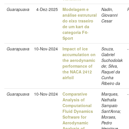
Guarapuava
4-Dez-2025
Modelagem e
Nadin,
análise estrutural
Giovanni
do eixo traseiro
Cesar
de um kart da
categoria F4-
Sport
Guarapuava
10-Nov-2024
Impact of ice
Souza,
-
accumulation on
Gabriel
the aerodynamic
Suchodolak
performance of
de; Silva,
the NACA 2412
Raquel da
airfoil
Cunha
Ribeiro da
Guarapuava
10-Nov-2024
Comparative
Marques,
-
Analysis of
Nathalia
Computational
Sampaio
Fluid Dynamics
Sant’Anna;
Software for
Moraes,
Aerodynamic
Pedro
Analysis of
Henrique