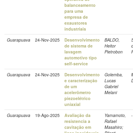
balanceamento
para uma
empresa de
exaustores
industriais
Guarapuava
24-Nov-2025
Desenvolvimento
BALDO,
de sistema de
Heitor
lavagem
Pietrobon
automotivo tipo
self-service
Guarapuava
24-Nov-2025
Desenvolvimento
Golemba,
e caracterização
Lucas
de um
Gabriel
acelerômetro
Melani
piezoelétrico
uniaxial
Guarapuava
19-Ago-2025
Avaliação da
Yamamoto,
-
resistencia a
Rafael
cavitação em
Masahiro;
ligas inoxidaveis
Bilcati,