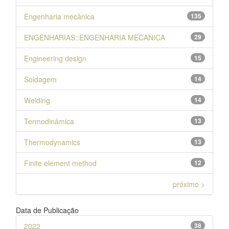
Engenharia mecânica
135
ENGENHARIAS::ENGENHARIA MECANICA
29
Engineering design
15
Soldagem
14
Welding
14
Termodinâmica
13
Thermodynamics
13
Finite element method
12
próximo >
Data de Publicação
2022
38