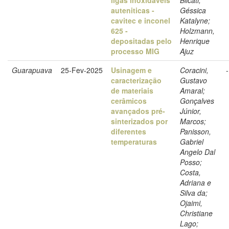
auteniticas -
Géssica
cavitec e inconel
Katalyne;
625 -
Holzmann,
depositadas pelo
Henrique
processo MIG
Ajuz
Guarapuava
25-Fev-2025
Usinagem e
Coracini,
-
caracterização
Gustavo
de materiais
Amaral;
cerâmicos
Gonçalves
avançados pré-
Júnior,
sinterizados por
Marcos;
diferentes
Panisson,
temperaturas
Gabriel
Angelo Dal
Posso;
Costa,
Adriana e
Silva da;
Ojaimi,
Christiane
Lago;