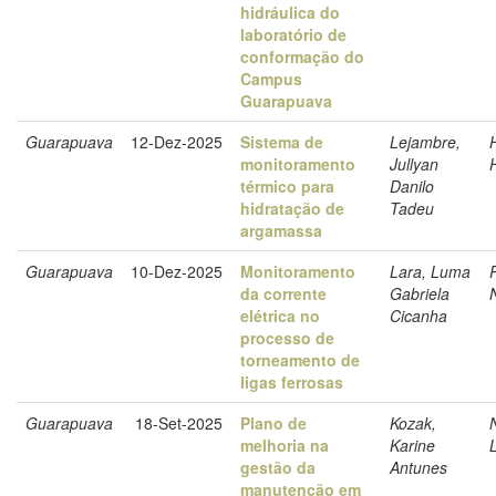
hidráulica do
laboratório de
conformação do
Campus
Guarapuava
Guarapuava
12-Dez-2025
Sistema de
Lejambre,
monitoramento
Jullyan
térmico para
Danilo
hidratação de
Tadeu
argamassa
Guarapuava
10-Dez-2025
Monitoramento
Lara, Luma
da corrente
Gabriela
elétrica no
Cicanha
processo de
torneamento de
ligas ferrosas
Guarapuava
18-Set-2025
Plano de
Kozak,
melhoria na
Karine
L
gestão da
Antunes
manutenção em