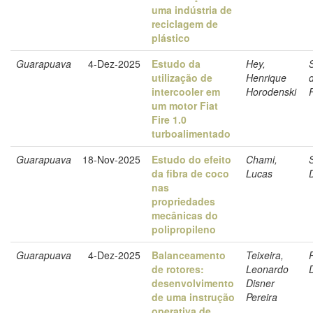
uma indústria de
reciclagem de
plástico
Guarapuava
4-Dez-2025
Estudo da
Hey,
utilização de
Henrique
intercooler em
Horodenski
um motor Fiat
Fire 1.0
turboalimentado
Guarapuava
18-Nov-2025
Estudo do efeito
Chami,
S
da fibra de coco
Lucas
nas
propriedades
mecânicas do
polipropileno
Guarapuava
4-Dez-2025
Balanceamento
Teixeira,
de rotores:
Leonardo
desenvolvimento
Disner
de uma instrução
Pereira
operativa de