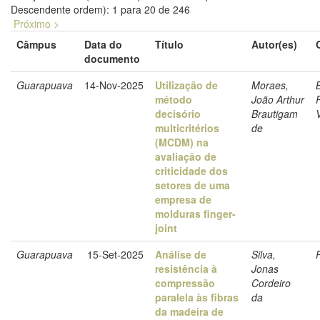
Descendente ordem): 1 para 20 de 246
Próximo >
Câmpus
Data do
Título
Autor(es)
documento
Guarapuava
14-Nov-2025
Utilização de
Moraes,
método
João Arthur
decisório
Brautigam
multicritérios
de
(MCDM) na
avaliação de
criticidade dos
setores de uma
empresa de
molduras finger-
joint
Guarapuava
15-Set-2025
Análise de
Silva,
resistência à
Jonas
compressão
Cordeiro
paralela às fibras
da
da madeira de