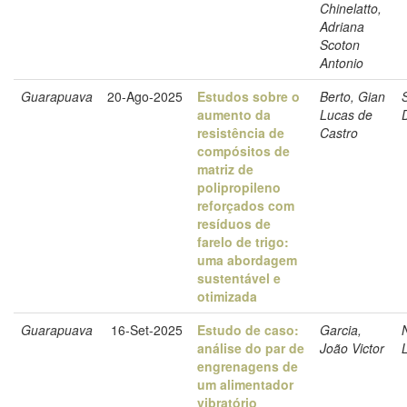
Chinelatto,
Adriana
Scoton
Antonio
Guarapuava
20-Ago-2025
Estudos sobre o
Berto, Gian
S
aumento da
Lucas de
resistência de
Castro
compósitos de
matriz de
polipropileno
reforçados com
resíduos de
farelo de trigo:
uma abordagem
sustentável e
otimizada
Guarapuava
16-Set-2025
Estudo de caso:
Garcia,
análise do par de
João Victor
L
engrenagens de
um alimentador
vibratório