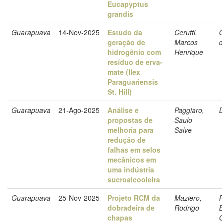
Eucapyptus
grandis
Guarapuava
14-Nov-2025
Estudo da
Cerutti,
O
geração de
Marcos
hidrogênio com
Henrique
resíduo de erva-
mate (Ilex
Paraguariensis
St. Hill)
Guarapuava
21-Ago-2025
Análise e
Paggiaro,
propostas de
Saulo
melhoria para
Salve
redução de
falhas em selos
mecânicos em
uma indústria
sucroalcooleira
Guarapuava
25-Nov-2025
Projeto RCM da
Maziero,
dobradeira de
Rodrigo
chapas