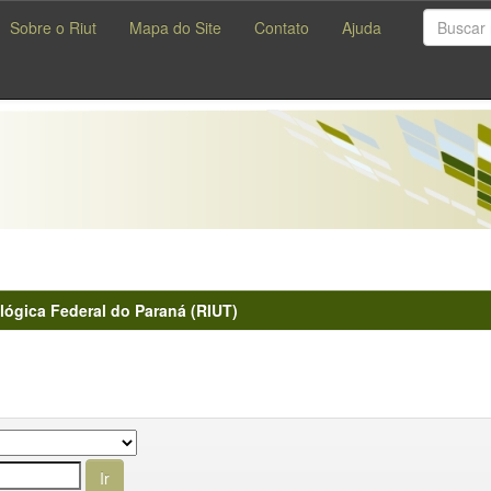
Sobre o Riut
Mapa do Site
Contato
Ajuda
lógica Federal do Paraná (RIUT)