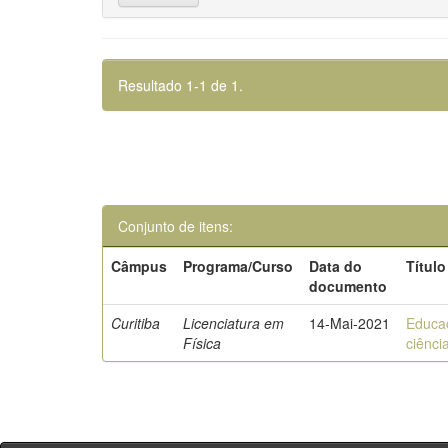
Resultado 1-1 de 1.
Conjunto de itens:
Câmpus
Programa/Curso
Data do
Título
documento
Curitiba
Licenciatura em
14-Mai-2021
Educaç
Física
ciênci