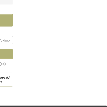
Póximo
(es)
gevski,
la