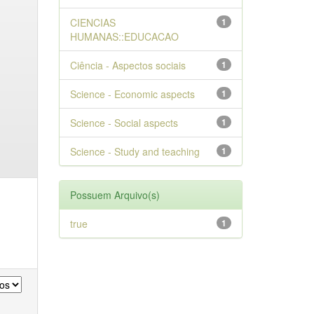
CIENCIAS
1
HUMANAS::EDUCACAO
Ciência - Aspectos sociais
1
Science - Economic aspects
1
Science - Social aspects
1
Science - Study and teaching
1
Possuem Arquivo(s)
true
1