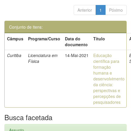
Anterior
1
Póximo
Conjunto de itens:
Câmpus
Programa/Curso
Data do
Título
documento
Curitiba
Licenciatura em
14-Mai-2021
Educação
Física
científica para
formação
humana e
desenvolvimento
da ciência:
perspectivas e
percepções de
pesquisadores
Busca facetada
Assunto