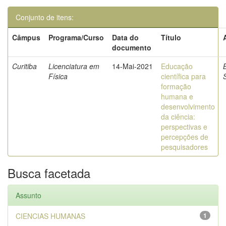
Conjunto de itens:
Câmpus
Programa/Curso
Data do
Título
documento
Curitiba
Licenciatura em
14-Mai-2021
Educação
Física
científica para
formação
humana e
desenvolvimento
da ciência:
perspectivas e
percepções de
pesquisadores
Busca facetada
Assunto
CIENCIAS HUMANAS
1