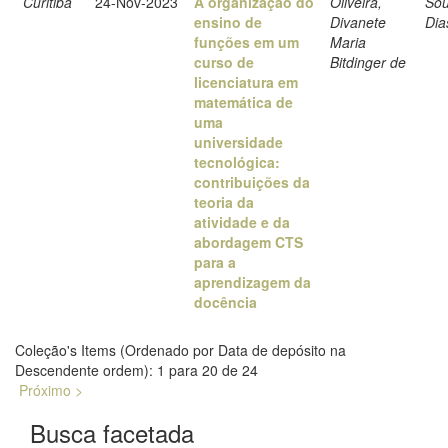
Curitiba
24-Nov-2023
A organização do
Oliveira,
Sou
ensino de
Divanete
Dia
funções em um
Maria
curso de
Bitdinger de
licenciatura em
matemática de
uma
universidade
tecnológica:
contribuições da
teoria da
atividade e da
abordagem CTS
para a
aprendizagem da
docência
Coleção's Items (Ordenado por Data de depósito na
Descendente ordem): 1 para 20 de 24
Próximo >
Busca facetada