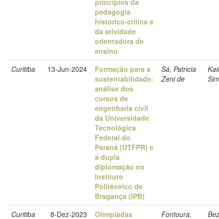
princípios da
pedagogia
histórico-crítica e
da atividade
orientadora de
ensino
Curitiba
13-Jun-2024
Formação para a
Sá, Patricia
Kai
sustentabilidade:
Zeni de
Sim
análise dos
cursos de
engenharia civil
da Universidade
Tecnológica
Federal do
Paraná (UTFPR) e
a dupla
diplomação no
Instituto
Politécnico de
Bragança (IPB)
Curitiba
8-Dez-2023
Olimpíadas
Fontoura,
Bez