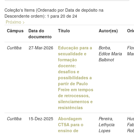
Coleção's Items (Ordenado por Data de depósito na
Descendente ordem): 1 para 20 de 24
Próximo >
Câmpus
Data do
Título
Autor(es)
Ori
documento
Curitiba
27-Mar-2026
Educação para a
Borba,
Flo
sexualidade e
Edilce Maria
Mar
formação
Balbinot
docente:
desafios e
possibilidades a
partir de Paulo
Freire em tempos
de retrocessos,
silenciamentos e
resistências
Curitiba
15-Dez-2025
Abordagem
Pereira,
Hus
CTSA para o
Lethycia
Fab
ensino de
Lopes
Rob