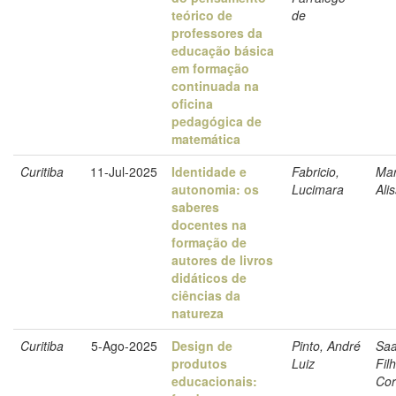
teórico de
de
professores da
educação básica
em formação
continuada na
oficina
pedagógica de
matemática
Curitiba
11-Jul-2025
Identidade e
Fabricio,
Mar
autonomia: os
Lucimara
Ali
saberes
docentes na
formação de
autores de livros
didáticos de
ciências da
natureza
Curitiba
5-Ago-2025
Design de
Pinto, André
Saa
produtos
Luiz
Fil
educacionais:
Cor