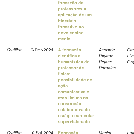
formação de
professores a
aplicação de um
itinerário
formativo no
novo ensino
médio
Curitiba
6-Dez-2024
A formação
Andrade,
Car
científica e
Dayane
Liz
humanística do
Rejane
Orq
professor de
Dorneles
física:
possibilidade de
ação
comunicativa e
atos-limites na
construção
colaborativa do
estágio curricular
supervisionado
Curitiba
6-Set-2024
Formação
Maciel
La