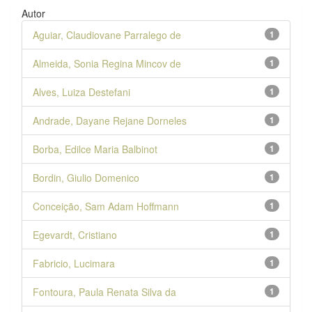
Autor
Aguiar, Claudiovane Parralego de
1
Almeida, Sonia Regina Mincov de
1
Alves, Luiza Destefani
1
Andrade, Dayane Rejane Dorneles
1
Borba, Edilce Maria Balbinot
1
Bordin, Giulio Domenico
1
Conceição, Sam Adam Hoffmann
1
Egevardt, Cristiano
1
Fabricio, Lucimara
1
Fontoura, Paula Renata Silva da
1