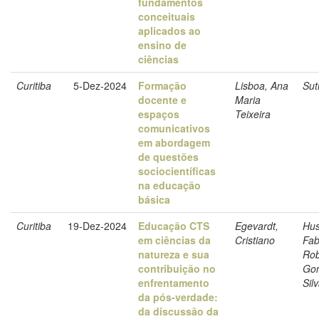
fundamentos
conceituais
aplicados ao
ensino de
ciências
Curitiba
5-Dez-2024
Formação
Lisboa, Ana
Sut
docente e
Maria
espaços
Teixeira
comunicativos
em abordagem
de questões
sociocientíficas
na educação
básica
Curitiba
19-Dez-2024
Educação CTS
Egevardt,
Hus
em ciências da
Cristiano
Fab
natureza e sua
Rob
contribuição no
Gon
enfrentamento
Sil
da pós-verdade:
da discussão da