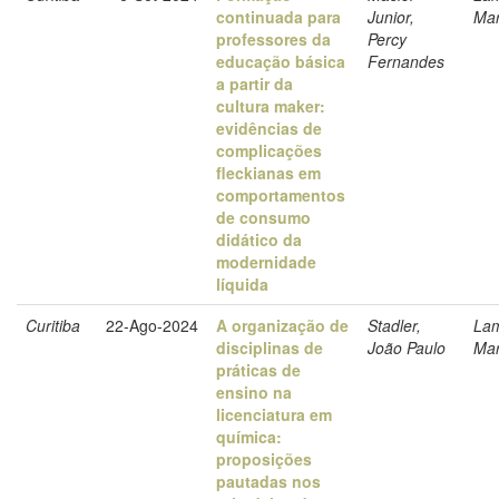
continuada para
Junior,
Mar
professores da
Percy
educação básica
Fernandes
a partir da
cultura maker:
evidências de
complicações
fleckianas em
comportamentos
de consumo
didático da
modernidade
líquida
Curitiba
22-Ago-2024
A organização de
Stadler,
La
disciplinas de
João Paulo
Mar
práticas de
ensino na
licenciatura em
química:
proposições
pautadas nos