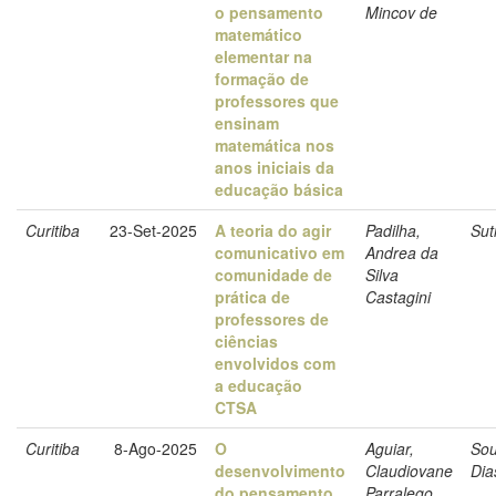
o pensamento
Mincov de
matemático
elementar na
formação de
professores que
ensinam
matemática nos
anos iniciais da
educação básica
Curitiba
23-Set-2025
A teoria do agir
Padilha,
Sut
comunicativo em
Andrea da
comunidade de
Silva
prática de
Castagini
professores de
ciências
envolvidos com
a educação
CTSA
Curitiba
8-Ago-2025
O
Aguiar,
Sou
desenvolvimento
Claudiovane
Dia
do pensamento
Parralego