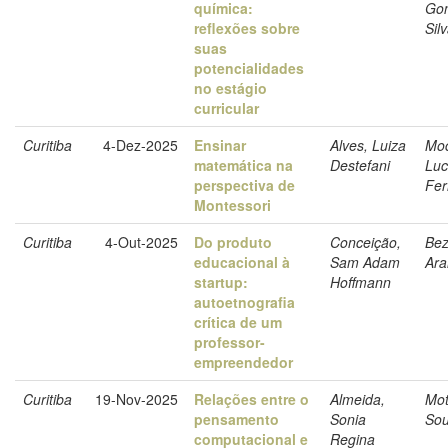
química:
Gon
reflexões sobre
Sil
suas
potencialidades
no estágio
curricular
Curitiba
4-Dez-2025
Ensinar
Alves, Luiza
Moc
matemática na
Destefani
Luc
perspectiva de
Fer
Montessori
Curitiba
4-Out-2025
Do produto
Conceição,
Bez
educacional à
Sam Adam
Ara
startup:
Hoffmann
autoetnografia
crítica de um
professor-
empreendedor
Curitiba
19-Nov-2025
Relações entre o
Almeida,
Mot
pensamento
Sonia
So
computacional e
Regina