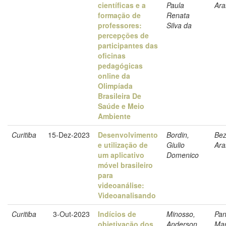
científicas e a
Paula
Ara
formação de
Renata
professores:
Silva da
percepções de
participantes das
oficinas
pedagógicas
online da
Olimpíada
Brasileira De
Saúde e Meio
Ambiente
Curitiba
15-Dez-2023
Desenvolvimento
Bordin,
Bez
e utilização de
Giulio
Ara
um aplicativo
Domenico
móvel brasileiro
para
videoanálise:
Videoanalisando
Curitiba
3-Out-2023
Indícios de
Minosso,
Pan
objetivação dos
Anderson
Mar