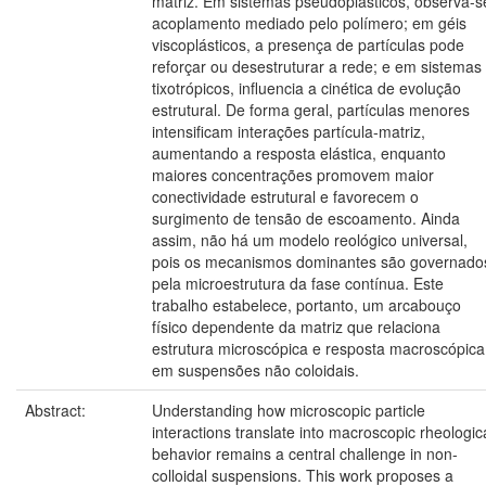
matriz. Em sistemas pseudoplásticos, observa-s
acoplamento mediado pelo polímero; em géis
viscoplásticos, a presença de partículas pode
reforçar ou desestruturar a rede; e em sistemas
tixotrópicos, influencia a cinética de evolução
estrutural. De forma geral, partículas menores
intensificam interações partícula-matriz,
aumentando a resposta elástica, enquanto
maiores concentrações promovem maior
conectividade estrutural e favorecem o
surgimento de tensão de escoamento. Ainda
assim, não há um modelo reológico universal,
pois os mecanismos dominantes são governado
pela microestrutura da fase contínua. Este
trabalho estabelece, portanto, um arcabouço
físico dependente da matriz que relaciona
estrutura microscópica e resposta macroscópica
em suspensões não coloidais.
Abstract:
Understanding how microscopic particle
interactions translate into macroscopic rheologic
behavior remains a central challenge in non-
colloidal suspensions. This work proposes a