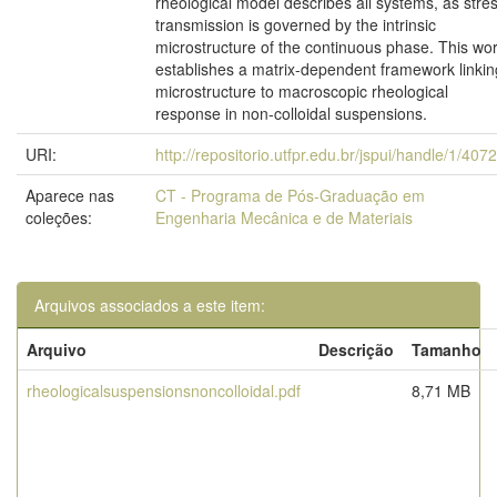
rheological model describes all systems, as stre
transmission is governed by the intrinsic
microstructure of the continuous phase. This wo
establishes a matrix-dependent framework linkin
microstructure to macroscopic rheological
response in non-colloidal suspensions.
URI:
http://repositorio.utfpr.edu.br/jspui/handle/1/407
Aparece nas
CT - Programa de Pós-Graduação em
coleções:
Engenharia Mecânica e de Materiais
Arquivos associados a este item:
Arquivo
Descrição
Tamanho
rheologicalsuspensionsnoncolloidal.pdf
8,71 MB