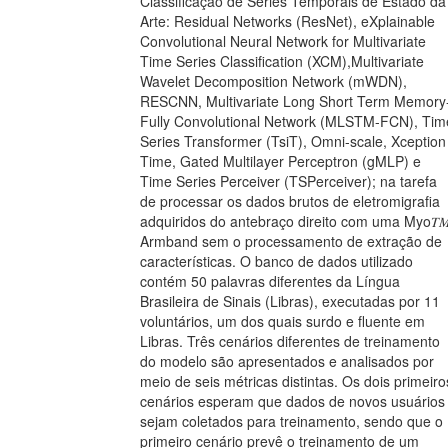
Classificação de Séries Temporais de Estado da
Arte: Residual Networks (ResNet), eXplainable
Convolutional Neural Network for Multivariate
Time Series Classification (XCM),Multivariate
Wavelet Decomposition Network (mWDN),
RESCNN, Multivariate Long Short Term Memory
Fully Convolutional Network (MLSTM-FCN), Tim
Series Transformer (TsiT), Omni-scale, Xception
Time, Gated Multilayer Perceptron (gMLP) e
Time Series Perceiver (TSPerceiver); na tarefa
de processar os dados brutos de eletromigrafia
adquiridos do antebraço direito com uma Myo𝑇
Armband sem o processamento de extração de
características. O banco de dados utilizado
contém 50 palavras diferentes da Língua
Brasileira de Sinais (Libras), executadas por 11
voluntários, um dos quais surdo e fluente em
Libras. Três cenários diferentes de treinamento
do modelo são apresentados e analisados por
meio de seis métricas distintas. Os dois primeiro
cenários esperam que dados de novos usuários
sejam coletados para treinamento, sendo que o
primeiro cenário prevê o treinamento de um