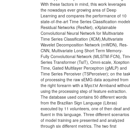
With these factors in mind, this work leverages
the nowadays ever growing area of Deep
Learning and compares the performance of 10
state-of-the-art Time Series Classification model
Residual Networks (ResNet), eXplainable
Convolutional Neural Network for Multivariate
Time Series Classification (XCM),Multivariate
Wavelet Decomposition Network (mWDN), Res-
CNN, Multivariate Long Short Term Memory-
Fully Convolutional Network (MLSTM-FCN), Tim
Series Transformer (TsiT), Omni-scale, Xception
Time, Gated Multilayer Perceptron (gMLP) and
Time Series Perceiver (TSPerceiver); on the tas
of processing the raw sEMG data acquired from
the right forearm with a Myo𝑇𝑀 Armband withou
using the processing step of feature extraction.
The database used contains 50 different words
from the Brazilian Sign Language (Libras)
executed by 11 volunteers, one of then deaf and
fluent in this language. Three different scenarios
of model training are presented and analyzed
through six different metrics. The two first