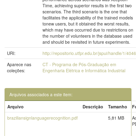
Time, achieving superior results in the first two
scenarios. The third scenario is the one that
facilitates the applicability of the trained models
tonew users, but it obtained the worst results,
which may have occurred due to restrictions on
the number of volunteers in the database used
and should be revisited in future experiments.
URI:
http://repositorio.utfpr.edu.br/jspui/handle/1/404
Aparece nas
CT - Programa de Pós-Graduação em
coleções:
Engenharia Elétrica e Informática Industrial
Arquivos associados a este item:
Arquivo
Descrição
Tamanho
F
braziliansignlanguagerecognition.pdf
5,81 MB
A
P