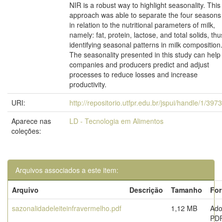
NIR is a robust way to highlight seasonality. This
approach was able to separate the four seasons
in relation to the nutritional parameters of milk,
namely: fat, protein, lactose, and total solids, thu
identifying seasonal patterns in milk composition
The seasonality presented in this study can help
companies and producers predict and adjust
processes to reduce losses and increase
productivity.
URI:
http://repositorio.utfpr.edu.br/jspui/handle/1/397
Aparece nas
LD - Tecnologia em Alimentos
coleções:
Arquivos associados a este item:
Arquivo
Descrição
Tamanho
Fo
sazonalidadeleiteinfravermelho.pdf
1,12 MB
Ad
PD