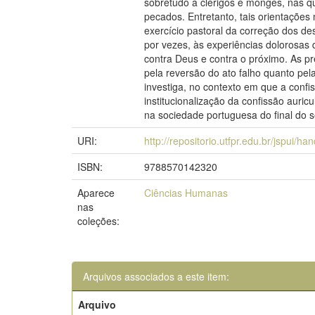
sobretudo a clérigos e monges, nas q
pecados. Entretanto, tais orientações
exercício pastoral da correção dos de
por vezes, às experiências dolorosas
contra Deus e contra o próximo. As p
pela reversão do ato falho quanto pel
investiga, no contexto em que a confi
institucionalização da confissão auri
na sociedade portuguesa do final do s
URI:
http://repositorio.utfpr.edu.br/jspui/h
ISBN:
9788570142320
Aparece
Ciências Humanas
nas
coleções:
Arquivos associados a este item:
Arquivo