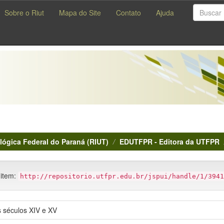
Sobre o Riut
Mapa do Site
Contato
Ajuda
lógica Federal do Paraná (RIUT)
EDUTFPR - Editora da UTFPR
 item:
http://repositorio.utfpr.edu.br/jspui/handle/1/3941
 séculos XIV e XV