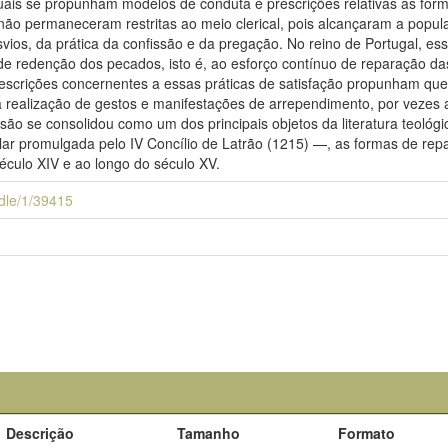
uais se propunham modelos de conduta e prescrições relativas às for
 não permaneceram restritas ao meio clerical, pois alcançaram a popul
svios, da prática da confissão e da pregação. No reino de Portugal, e
 de redenção dos pecados, isto é, ao esforço contínuo de reparação 
rescrições concernentes a essas práticas de satisfação propunham que
a realização de gestos e manifestações de arrependimento, por vezes 
ssão se consolidou como um dos principais objetos da literatura teológ
cular promulgada pelo IV Concílio de Latrão (1215) —, as formas de repa
éculo XIV e ao longo do século XV.
andle/1/39415
Descrição
Tamanho
Formato