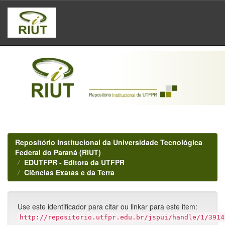
Skip
navigation
Repositório Institucional da Universidade Tecnológica
Federal do Paraná (RIUT)
EDUTFPR - Editora da UTFPR
Ciências Exatas e da Terra
Use este identificador para citar ou linkar para este item:
http://repositorio.utfpr.edu.br/jspui/handle/1/3914