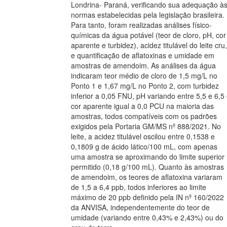
Londrina- Paraná, verificando sua adequação à
normas estabelecidas pela legislação brasileira.
Para tanto, foram realizadas análises físico-
químicas da água potável (teor de cloro, pH, cor
aparente e turbidez), acidez titulável do leite cru,
e quantificação de aflatoxinas e umidade em
amostras de amendoim. As análises da água
indicaram teor médio de cloro de 1,5 mg/L no
Ponto 1 e 1,67 mg/L no Ponto 2, com turbidez
inferior a 0,05 FNU, pH variando entre 5,5 e 6,5
cor aparente igual a 0,0 PCU na maioria das
amostras, todos compatíveis com os padrões
exigidos pela Portaria GM/MS nº 888/2021. No
leite, a acidez titulável oscilou entre 0,1538 e
0,1809 g de ácido lático/100 mL, com apenas
uma amostra se aproximando do limite superior
permitido (0,18 g/100 mL). Quanto às amostras
de amendoim, os teores de aflatoxina variaram
de 1,5 a 6,4 ppb, todos inferiores ao limite
máximo de 20 ppb definido pela IN nº 160/2022
da ANVISA, independentemente do teor de
umidade (variando entre 0,43% e 2,43%) ou do