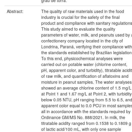
grau de torra.
Abstract:
The quality of raw materials used in the food
industry is crucial for the safety of the final
product and compliance with sanitary regulations
This study aimed to evaluate the quality
parameters of water, milk, and peanuts used by 
confectionery company located in the city of
Londrina, Paraná, verifying their compliance with
the standards established by Brazilian legislation
To this end, physicochemical analyses were
carried out on potable water (chlorine content,
pH, apparent color, and turbidity), titratable acidi
of raw milk, and quantification of aflatoxins and
moisture in peanut samples. The water analyses
showed an average chlorine content of 1.5 mg/L
at Point 1 and 1.67 mg/L at Point 2, with turbidity
below 0.05 NTU, pH ranging from 5.5 to 6.5, an
apparent color equal to 0.0 PCU in most sample
all in accordance with the standards required by
Ordinance GM/MS No. 888/2021. In milk, the
titratable acidity ranged from 0.1538 to 0.1809 g
of lactic acid/100 mL, with only one sample