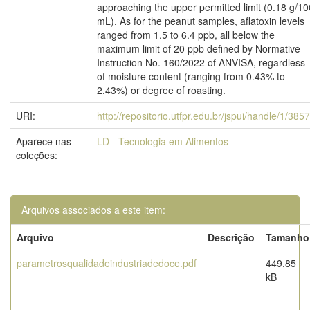
approaching the upper permitted limit (0.18 g/10
mL). As for the peanut samples, aflatoxin levels
ranged from 1.5 to 6.4 ppb, all below the
maximum limit of 20 ppb defined by Normative
Instruction No. 160/2022 of ANVISA, regardless
of moisture content (ranging from 0.43% to
2.43%) or degree of roasting.
URI:
http://repositorio.utfpr.edu.br/jspui/handle/1/385
Aparece nas
LD - Tecnologia em Alimentos
coleções:
Arquivos associados a este item:
Arquivo
Descrição
Tamanho
parametrosqualidadeindustriadedoce.pdf
449,85
kB