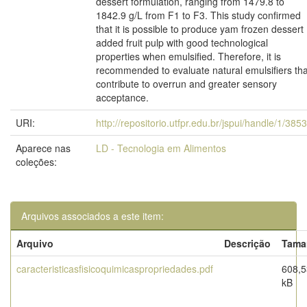
dessert formulation, ranging from 1479.8 to
1842.9 g/L from F1 to F3. This study confirmed
that it is possible to produce yam frozen dessert
added fruit pulp with good technological
properties when emulsified. Therefore, it is
recommended to evaluate natural emulsifiers tha
contribute to overrun and greater sensory
acceptance.
URI:
http://repositorio.utfpr.edu.br/jspui/handle/1/385
Aparece nas
LD - Tecnologia em Alimentos
coleções:
Arquivos associados a este item:
Arquivo
Descrição
Tama
caracteristicasfisicoquimicaspropriedades.pdf
608,5
kB