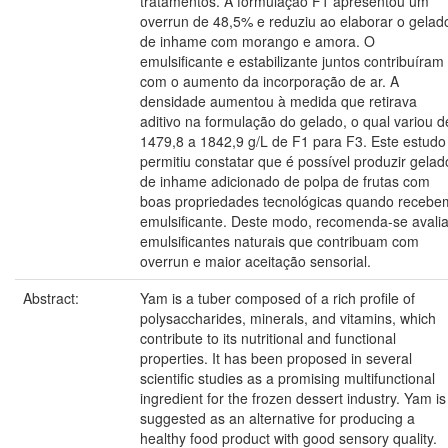
tratamentos. A formulação F1 apresentou um
overrun de 48,5% e reduziu ao elaborar o gelad
de inhame com morango e amora. O
emulsificante e estabilizante juntos contribuíram
com o aumento da incorporação de ar. A
densidade aumentou à medida que retirava
aditivo na formulação do gelado, o qual variou d
1479,8 a 1842,9 g/L de F1 para F3. Este estudo
permitiu constatar que é possível produzir gelad
de inhame adicionado de polpa de frutas com
boas propriedades tecnológicas quando recebe
emulsificante. Deste modo, recomenda-se avalia
emulsificantes naturais que contribuam com
overrun e maior aceitação sensorial.
Abstract:
Yam is a tuber composed of a rich profile of
polysaccharides, minerals, and vitamins, which
contribute to its nutritional and functional
properties. It has been proposed in several
scientific studies as a promising multifunctional
ingredient for the frozen dessert industry. Yam is
suggested as an alternative for producing a
healthy food product with good sensory quality.