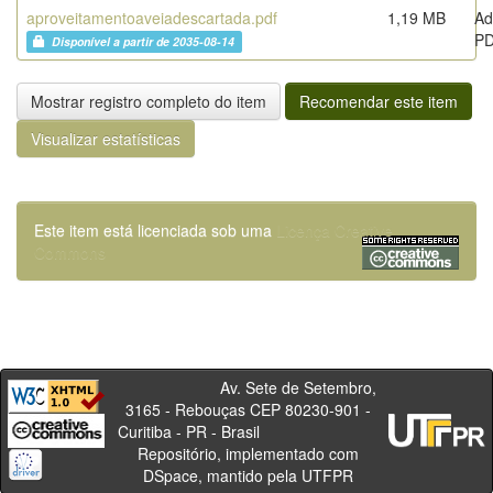
aproveitamentoaveiadescartada.pdf
1,19 MB
Ad
P
Disponível a partir de 2035-08-14
Mostrar registro completo do item
Recomendar este item
Visualizar estatísticas
Este item está licenciada sob uma
Licença Creative
Commons
Av. Sete de Setembro,
3165 - Rebouças CEP 80230-901 -
Curitiba - PR - Brasil
Repositório, implementado com
DSpace, mantido pela UTFPR