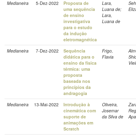
Medianeira
5-Dez-2022
Proposta de
Lara,
Seh
uma sequência
Luana de;
Eli
de ensino
Lara,
investigativa
Luana de
para o estudo
da indução
eletromagnética
Medianeira
7-Dez-2022
Sequência
Frigo,
Alm
didática para o
Flavia
Shi
ensino da física
Viei
térmica: uma
proposta
baseada nos
princípios da
andragogia
Medianeira
13-Mai-2022
Introdução à
Oliveira,
Zar
cinemática com
Josemar
Reg
suporte de
da Silva de
Apa
animações em
Scratch