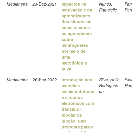
Medianeira
23-Dez-2021
Impactos na
Nunes,
Par
motivação e na
Francielle
Fer
aprendizagem
dos alunos em
aulas remotas
ao aprenderem
sobre
minifoguetes
por meio de
uma
metodologia
ativa
Medianeira
26-Fev-2022
Introdução aos
Silva, Helio
Sil
materiais
Rodrigues
Her
semicondutores
da
e circuitos
eletrônicos com
transistor
bipolar de
junção: uma
proposta para o