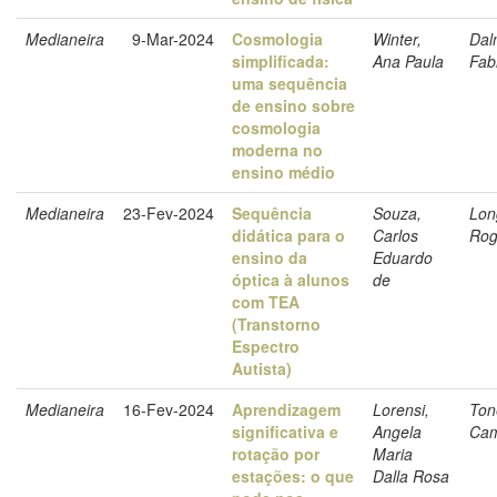
Medianeira
9-Mar-2024
Cosmologia
Winter,
Dal
simplificada:
Ana Paula
Fab
uma sequência
de ensino sobre
cosmologia
moderna no
ensino médio
Medianeira
23-Fev-2024
Sequência
Souza,
Lon
didática para o
Carlos
Rog
ensino da
Eduardo
óptica à alunos
de
com TEA
(Transtorno
Espectro
Autista)
Medianeira
16-Fev-2024
Aprendizagem
Lorensi,
Ton
significativa e
Angela
Cam
rotação por
Maria
estações: o que
Dalla Rosa