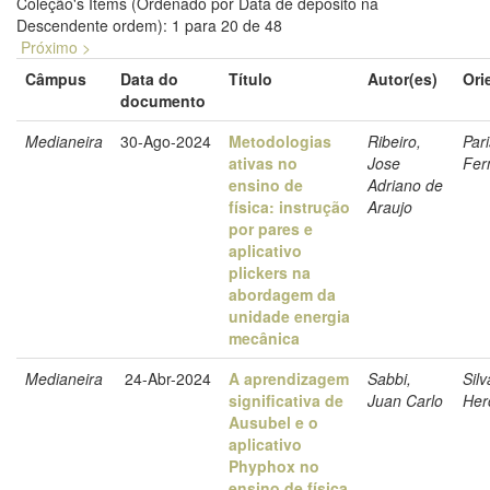
Coleção's Items (Ordenado por Data de depósito na
Descendente ordem): 1 para 20 de 48
Próximo >
Câmpus
Data do
Título
Autor(es)
Ori
documento
Medianeira
30-Ago-2024
Metodologias
Ribeiro,
Par
ativas no
Jose
Fer
ensino de
Adriano de
física: instrução
Araujo
por pares e
aplicativo
plickers na
abordagem da
unidade energia
mecânica
Medianeira
24-Abr-2024
A aprendizagem
Sabbi,
Sil
significativa de
Juan Carlo
Her
Ausubel e o
aplicativo
Phyphox no
ensino de física