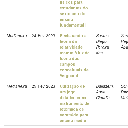
físicos para
estudantes do
sexto ano do
ensino
fundamental II
Medianeira
24-Fev-2023
Revisitando a
Santos,
Zar
teoria da
Diego
Reg
relatividade
Pereira
Apa
restrita à luz da
dos
teoria dos
campos
conceituais de
Vergnaud
Medianeira
25-Fev-2023
Utilização de
Dallazem,
Sch
um jogo
Anna
Dai
didático como
Claudia
Mel
instrumento de
retomada de
conteúdo para
ensino médio