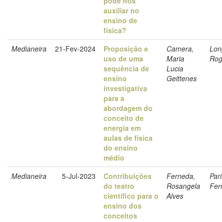
pode nos
auxiliar no
ensino de
física?
Medianeira
21-Fev-2024
Proposição e
Camera,
Lon
uso de uma
Maria
Rog
sequência de
Lucia
ensino
Geittenes
investigativa
para a
abordagem do
conceito de
energia em
aulas de física
do ensino
médio
Medianeira
5-Jul-2023
Contribuições
Ferneda,
Par
do teatro
Rosangela
Fer
científico para o
Alves
ensino dos
conceitos