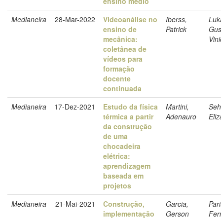
ensino médio
Medianeira
28-Mar-2022
Videoanálise no
Iberss,
Luk
ensino de
Patrick
Gus
mecânica:
Vini
coletânea de
vídeos para
formação
docente
continuada
Medianeira
17-Dez-2021
Estudo da física
Martini,
Seh
térmica a partir
Adenauro
Eli
da construção
de uma
chocadeira
elétrica:
aprendizagem
baseada em
projetos
Medianeira
21-Mai-2021
Construção,
Garcia,
Par
implementação
Gerson
Fer