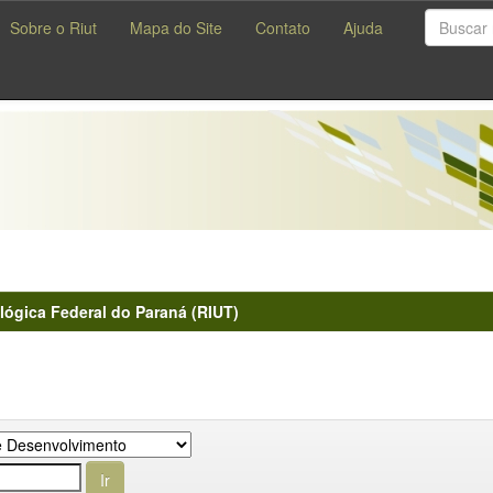
Sobre o Riut
Mapa do Site
Contato
Ajuda
lógica Federal do Paraná (RIUT)