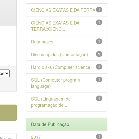
CIENCIAS EXATAS E DA TERRA
1
CIENCIAS EXATAS E DA
1
TERRA::CIENC...
Data bases
1
Discos rígidos (Computação)
1
Hard disks (Computer science)
1
SQL (Computer program
1
language)
SQL (Linguagem de
1
programação de ...
Data de Publicação
2017
1
Póximo