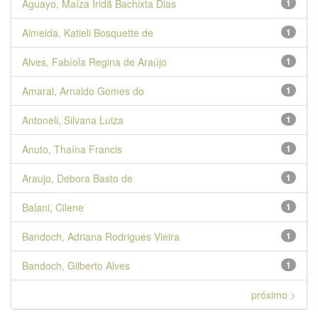
Aguayo, Maíza Iridã Bachixta Dias
1
Almeida, Katieli Bosquette de
1
Alves, Fabíola Regina de Araújo
1
Amaral, Arnaldo Gomes do
1
Antoneli, Silvana Luiza
1
Anuto, Thaína Francis
1
Araujo, Debora Basto de
1
Balani, Cilene
1
Bandoch, Adriana Rodrigues Vieira
1
Bandoch, Gilberto Alves
1
próximo >