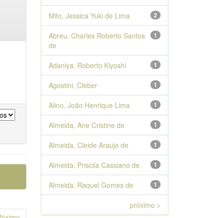
Mito, Jessica Yuki de Lima
2
Abreu, Charles Roberto Santos
1
de
Adaniya, Roberto Kiyoshi
1
Agostini, Cleber
1
Alino, João Henrique Lima
1
Almeida, Ane Cristine de
1
Almeida, Cleide Araujo de
1
Almeida, Priscila Cassiano de
1
Almeida, Raquel Gomes de
1
próximo >
Póximo