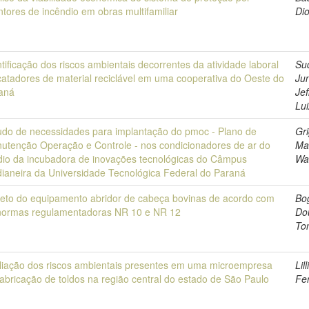
intores de incêndio em obras multifamiliar
Di
ntificação dos riscos ambientais decorrentes da atividade laboral
Su
catadores de material reciclável em uma cooperativa do Oeste do
Jun
aná
Jef
Lui
udo de necessidades para implantação do pmoc - Plano de
Gri
utenção Operação e Controle - nos condicionadores de ar do
Ma
dio da incubadora de inovações tecnológicas do Câmpus
Wa
ianeira da Universidade Tecnológica Federal do Paraná
jeto do equipamento abridor de cabeça bovinas de acordo com
Bo
normas regulamentadoras NR 10 e NR 12
Do
To
liação dos riscos ambientais presentes em uma microempresa
Lil
fabricação de toldos na região central do estado de São Paulo
Fe