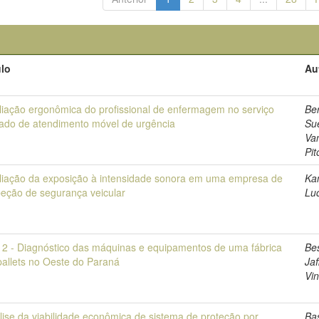
ulo
Au
liação ergonômica do profissional de enfermagem no serviço
Ber
vado de atendimento móvel de urgência
Su
Va
Pit
liação da exposição à intensidade sonora em uma empresa de
Ka
peção de segurança veicular
Lu
2 - Diagnóstico das máquinas e equipamentos de uma fábrica
Be
pallets no Oeste do Paraná
Jaf
Vin
lise da viabilidade econômica de sistema de proteção por
Ba