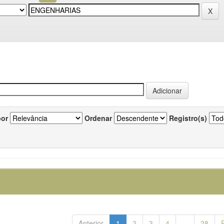
por
Ordenar
Registro(s)
Anterior
1
2
3
4
...
28