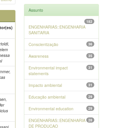
Assunto
182
ENGENHARIAS::ENGENHARIA
tor(es)
SANITARIA
toldi,
Conscientização
36
elem
nessa
Awareness
35
ol
Environmental impact
31
mmer,
statements
cas
Impacto ambiental
31
Educação ambiental
29
sen,
fer
Environmental education
29
icius
ENGENHARIAS::ENGENHARIA
28
DE PRODUCAO
ssani,