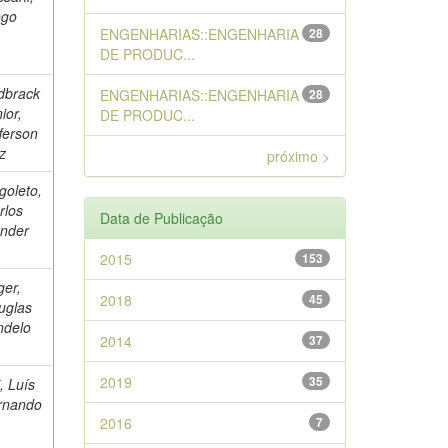
ogo
ENGENHARIAS::ENGENHARIA
28
DE PRODUC...
dbrack
ENGENHARIAS::ENGENHARIA
28
ior,
DE PRODUC...
ferson
z
próximo >
goleto,
rlos
Data de Publicação
nder
2015
153
ger,
2018
45
uglas
ndelo
2014
37
2019
35
li, Luís
rnando
2016
7