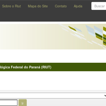
Sobre o Riut
Mapa do Site
Contato
Ajuda
lógica Federal do Paraná (RIUT)