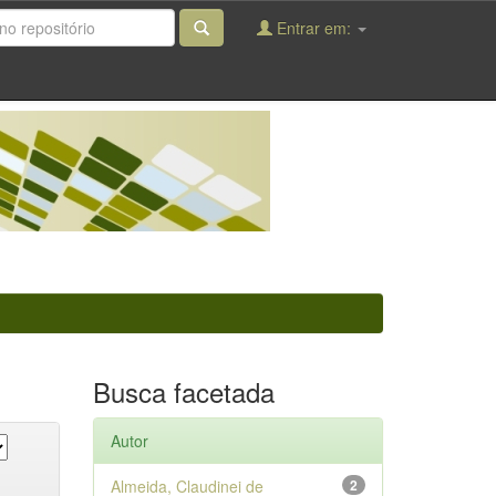
Entrar em:
Busca facetada
Autor
Almeida, Claudinei de
2