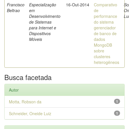
Francisco
Especialização
16-Out-2014
Comparativo
Sc
Beltrao
em
de
On
Desenvolvimento
performance
Lu
de Sistemas
do sistema
para Internet e
gerenciador
Dispositivos
de banco de
Móveis
dados
MongoDB
sobre
clusteres
heterogêneos
Busca facetada
Autor
Motta, Robson da
1
Schneider, Oneide Luiz
1