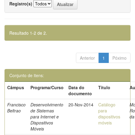
Registro(s)
Resultado 1-2 de 2.
Anterior
1
Póximo
Conjunto de itens:
Câmpus
Programa/Curso
Data do
Título
Au
documento
Francisco
Desenvolvimento
20-Nov-2014
Catálogo
Mo
Beltrao
de Sistemas
para
Ro
para Internet e
dispositivos
da
Dispositivos
móveis
Móveis