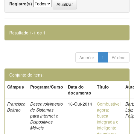
Registro(s)
Resultado 1-1 de 1.
Anterior
1
Póximo
Conjunto de itens:
Câmpus
Programa/Curso
Data do
Título
Auto
documento
Francisco
Desenvolvimento
16-Out-2014
Combustível
Bart
Beltrao
de Sistemas
agora:
Luiz
para Internet e
busca
Feli
Dispositivos
integrada e
Móveis
inteligente
de valores