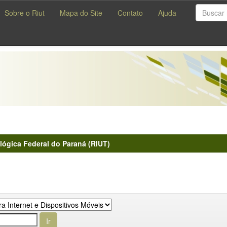
Sobre o Riut
Mapa do Site
Contato
Ajuda
lógica Federal do Paraná (RIUT)