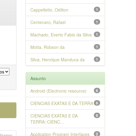
Cappelletto, Oéliton
1
Centenaro, Rafael
1
Machado, Everto Fabio da Silva
1
Motta, Robson da
1
Silva, Henrique Manduca da
1
Assunto
Android (Electronic resource)
6
CIENCIAS EXATAS E DA TERRA
6
CIENCIAS EXATAS E DA
6
TERRA::CIENC...
Application Program Interfaces
2
Póximo