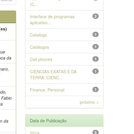
(C...
Interface de programas
2
aplicativo...
(es)
Catalogs
1
Catálogos
1
que
ca da
Cell phones
1
naro,
CIENCIAS EXATAS E DA
1
l
TERRA::CIENC...
Finance, Personal
1
do,
 Fabio
próximo >
va
Data de Publicação
n da
2014
5