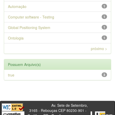
Automação
1
Computer software - Testing
1
Global Positioning System
1
Ontologia
1
próximo >
Possuem Arquivo(s)
true
3
Av. Sete de Setembro,
3165 - Rebouças CEP 80230-901 -