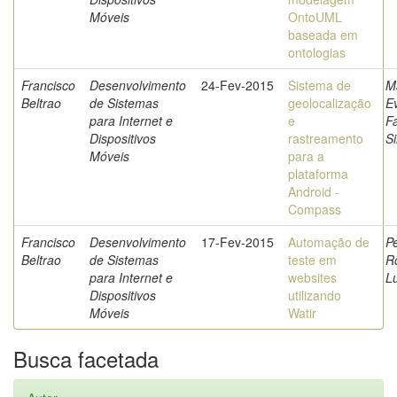
Móveis
OntoUML
baseada em
ontologias
Francisco
Desenvolvimento
24-Fev-2015
Sistema de
M
Beltrao
de Sistemas
geolocalização
E
para Internet e
e
F
Dispositivos
rastreamento
Si
Móveis
para a
plataforma
Android -
Compass
Francisco
Desenvolvimento
17-Fev-2015
Automação de
P
Beltrao
de Sistemas
teste em
R
para Internet e
websites
Lu
Dispositivos
utilizando
Móveis
Watir
Busca facetada