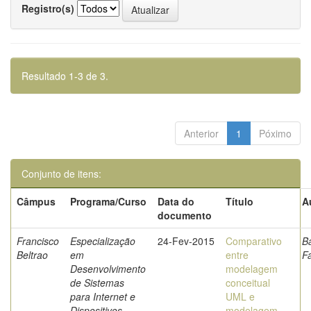
Registro(s)
Resultado 1-3 de 3.
Anterior
1
Póximo
Conjunto de itens:
Câmpus
Programa/Curso
Data do
Título
A
documento
Francisco
Especialização
24-Fev-2015
Comparativo
B
Beltrao
em
entre
F
Desenvolvimento
modelagem
de Sistemas
conceitual
para Internet e
UML e
Dispositivos
modelagem