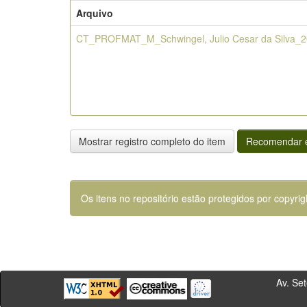
Arquivo
CT_PROFMAT_M_Schwingel, Julio Cesar da Silva_2
Mostrar registro completo do item
Recomendar e
Os itens no repositório estão protegidos por copyrig
Av. Sete de Se