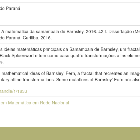
 do Paraná
 A matemática da samambaia de Barnsley. 2016. 42 f. Dissertação (
do Paraná, Curitiba, 2016.
 as ideias matemáticas principais da Samambaia de Barnsley, um frac
 Black Spleenwort e tem como base quatro transformações afins ele
s.
 mathematical ideas of Barnsley’ Fern, a fractal that recreates an imag
ntary affine transformations. Some mutations of Barnsley’ Fern are als
i/handle/1/1833
 em Matemática em Rede Nacional