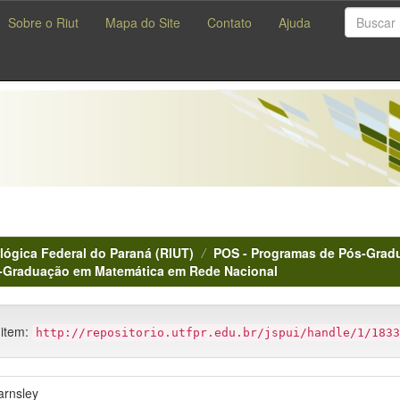
Sobre o Riut
Mapa do Site
Contato
Ajuda
lógica Federal do Paraná (RIUT)
POS - Programas de Pós-Gradu
s-Graduação em Matemática em Rede Nacional
 item:
http://repositorio.utfpr.edu.br/jspui/handle/1/1833
arnsley