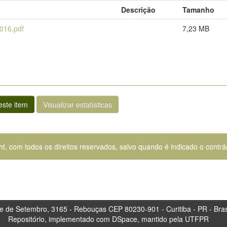
Descrição
Tamanho
016.pdf
7,23 MB
ste item
Visualizar estatísticas
ht, com todos os direitos reservados, salvo quando é indicado o contrár
tembro, 3165 - Rebouças CEP 80230-901 - Curitiba 
Repositório, implementado com DSpace, mantido pela UTFPR