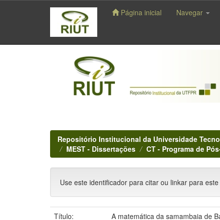
Página inicial
Navegar
Skip
navigation
Repositório Institucional da Universidade Tecno
MEST - Dissertações
CT - Programa de Pó
Use este identificador para citar ou linkar para este
Título:
A matemática da samambaia de B