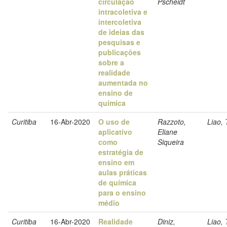
circulação
Pscheidt
intracoletiva e
intercoletiva
de ideias das
pesquisas e
publicações
sobre a
realidade
aumentada no
ensino de
química
Curitiba
16-Abr-2020
O uso de
Razzoto,
Liao, 
aplicativo
Eliane
como
Siqueira
estratégia de
ensino em
aulas práticas
de química
para o ensino
médio
Curitiba
16-Abr-2020
Realidade
Diniz,
Liao, 