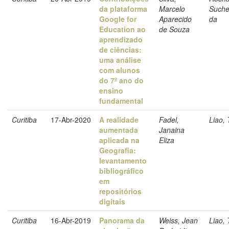
da plataforma
Marcelo
Suche
Google for
Aparecido
da
Education ao
de Souza
aprendizado
de ciências:
uma análise
com alunos
do 7º ano do
ensino
fundamental
Curitiba
17-Abr-2020
A realidade
Fadel,
Liao, 
aumentada
Janaina
aplicada na
Eliza
Geografia:
levantamento
bibliográfico
em
repositórios
digitais
Curitiba
16-Abr-2019
Panorama da
Weiss, Jean
Liao, 