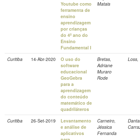
Youtube como
Matais
ferramenta de
ensino
aprendizagem
por crianças
do 4º ano do
Ensino
Fundamental I
Curitiba
14-Abr-2020
O uso do
Bretas,
Loss, 
software
Adriane
educacional
Muraro
GeoGebra
Rode
para a
aprendizagem
do conteúdo
matemático de
quadriláteros
Curitiba
26-Set-2019
Levantamento
Carneiro,
Danta
e análise de
Jéssica
Carra
aplicativos
Fernanda
para