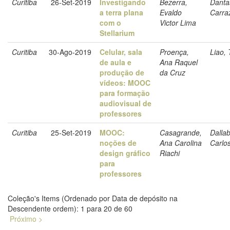
Curitiba
26-Set-2019
Investigando
Bezerra,
Danta
a terra plana
Evaldo
Carra
com o
Victor Lima
Stellarium
Curitiba
30-Ago-2019
Celular, sala
Proença,
Liao, 
de aula e
Ana Raquel
produção de
da Cruz
vídeos: MOOC
para formação
audiovisual de
professores
Curitiba
25-Set-2019
MOOC:
Casagrande,
Dalla
noções de
Ana Carolina
Carlos
design gráfico
Riachi
para
professores
Coleção's Items (Ordenado por Data de depósito na
Descendente ordem): 1 para 20 de 60
Próximo >