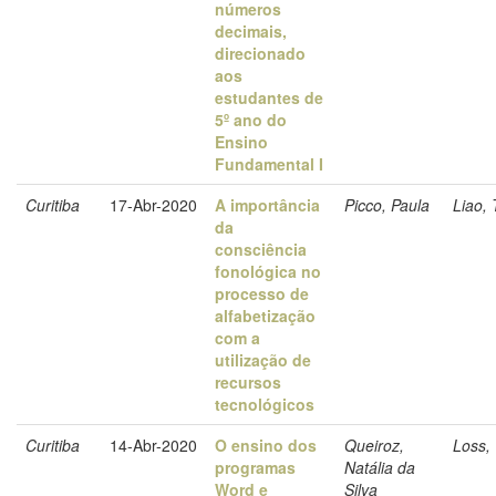
números
decimais,
direcionado
aos
estudantes de
5º ano do
Ensino
Fundamental I
Curitiba
17-Abr-2020
A importância
Picco, Paula
Liao, 
da
consciência
fonológica no
processo de
alfabetização
com a
utilização de
recursos
tecnológicos
Curitiba
14-Abr-2020
O ensino dos
Queiroz,
Loss, 
programas
Natália da
Word e
Silva