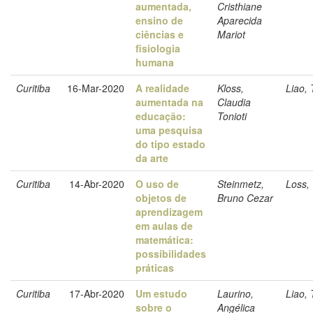
aumentada,
Cristhiane
ensino de
Aparecida
ciências e
Mariot
fisiologia
humana
Curitiba
16-Mar-2020
A realidade
Kloss,
Liao, 
aumentada na
Claudia
educação:
Tonioti
uma pesquisa
do tipo estado
da arte
Curitiba
14-Abr-2020
O uso de
Steinmetz,
Loss, 
objetos de
Bruno Cezar
aprendizagem
em aulas de
matemática:
possibilidades
práticas
Curitiba
17-Abr-2020
Um estudo
Laurino,
Liao, 
sobre o
Angélica