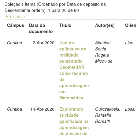
Coleção's Items (Ordenado por Data de depósito na
Descendente ordem): 1 para 20 de 60
Próximo >
Câmpus
Data do
Título
Autor(es)
Orien
documento
Curitiba
2-Abr-2020
Uso do
Almeida,
Liao, 
aplicativo de
Sonia
realidade
Regina
aumentada
Micov de
GeometriAR
como recurso
de
aprendizagem
em
Matemática
Curitiba
14-Abr-2020
Explorando
Gurczakoski,
Loss, 
atividade
Rafaella
gamificada na
Borsatti
aprendizagem
de divisão de