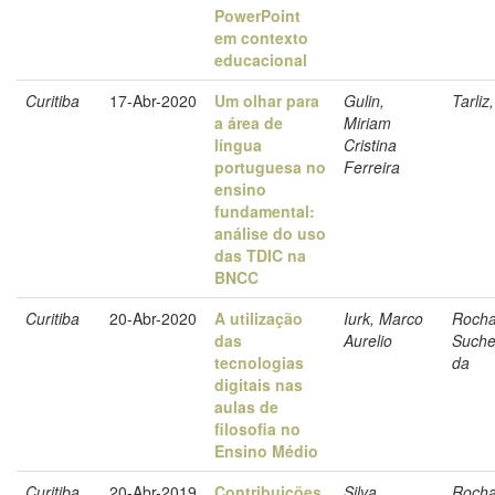
PowerPoint
em contexto
educacional
Curitiba
17-Abr-2020
Um olhar para
Gulin,
Tarliz
a área de
Miriam
língua
Cristina
portuguesa no
Ferreira
ensino
fundamental:
análise do uso
das TDIC na
BNCC
Curitiba
20-Abr-2020
A utilização
Iurk, Marco
Rocha
das
Aurelio
Suche
tecnologias
da
digitais nas
aulas de
filosofia no
Ensino Médio
Curitiba
20-Abr-2019
Contribuições
Silva,
Rocha