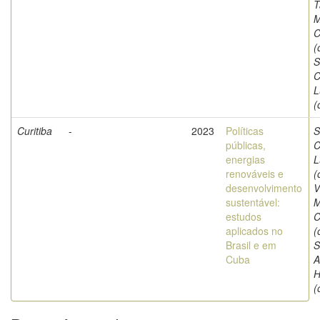
T
M
C
(
S
C
L
(
Curitiba
-
2023
Políticas
S
públicas,
C
energias
L
renováveis e
(
desenvolvimento
V
sustentável:
M
estudos
C
aplicados no
(
Brasil e em
S
Cuba
A
H
(