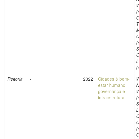
W
(
G
T
M
C
(
S
C
L
(
Reitoria
-
2022
Cidades & bem-
W
estar humano:
N
governança e
W
infraestrutura
(
S
L
C
O
(
G