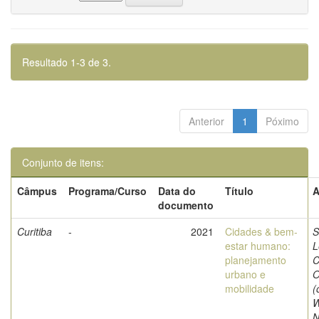
Resultado 1-3 de 3.
Anterior
1
Póximo
Conjunto de itens:
Câmpus
Programa/Curso
Data do
Título
A
documento
Curitiba
-
2021
Cidades & bem-
S
estar humano:
L
planejamento
C
urbano e
O
mobilidade
(
W
N