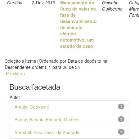
Curitiba
2-Dez-2016
Mapeamento do
Gewehr,
Cata
fluxo de valor na
Guilherme
Marc
fase de
Font
desenvolvimento
de chicote
elétrico
automotivo: um
estudo de caso
Coleção's Items (Ordenado por Data de depósito na
Descendente ordem): 1 para 20 de 34
Próximo >
Busca facetada
Autor
Araújo, Geovanni
1
Baduy, Ramom Eduardo Gadens
1
Barbanti, Kaio Cezar de Andrade
1