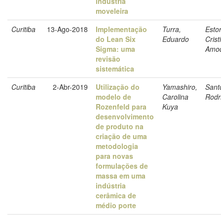
indústria
moveleira
Curitiba
13-Ago-2018
Implementação
Turra,
Estor
do Lean Six
Eduardo
Crist
Sigma: uma
Amod
revisão
sistemática
Curitiba
2-Abr-2019
Utilização do
Yamashiro,
Sant
modelo de
Carolina
Rodri
Rozenfeld para
Kuya
desenvolvimento
de produto na
criação de uma
metodologia
para novas
formulações de
massa em uma
indústria
cerâmica de
médio porte