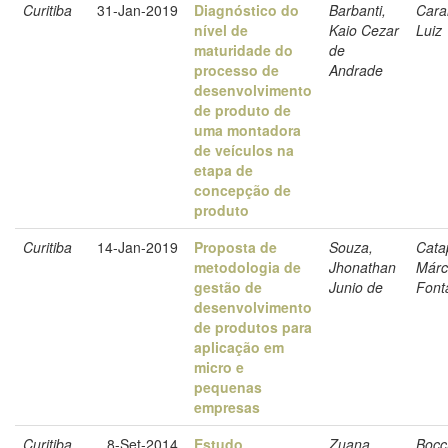
Curitiba
31-Jan-2019
Diagnóstico do
Barbanti,
Carar
nível de
Kaio Cezar
Luiz
maturidade do
de
processo de
Andrade
desenvolvimento
de produto de
uma montadora
de veículos na
etapa de
concepção de
produto
Curitiba
14-Jan-2019
Proposta de
Souza,
Cata
metodologia de
Jhonathan
Márc
gestão de
Junio de
Font
desenvolvimento
de produtos para
aplicação em
micro e
pequenas
empresas
Curitiba
8-Set-2014
Estudo
Zuana,
Bocc