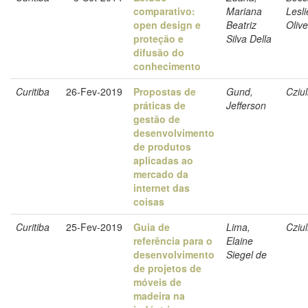
comparativo:
Mariana
Lesli
open design e
Beatriz
Olive
proteção e
Silva Della
difusão do
conhecimento
Curitiba
26-Fev-2019
Propostas de
Gund,
Cziul
práticas de
Jefferson
gestão de
desenvolvimento
de produtos
aplicadas ao
mercado da
internet das
coisas
Curitiba
25-Fev-2019
Guia de
Lima,
Cziul
referência para o
Elaine
desenvolvimento
Siegel de
de projetos de
móveis de
madeira na