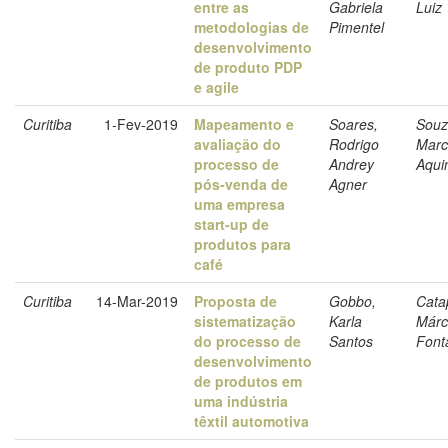
entre as
Gabriela
Luiz
metodologias de
Pimentel
desenvolvimento
de produto PDP
e agile
Curitiba
1-Fev-2019
Mapeamento e
Soares,
Souz
avaliação do
Rodrigo
Marc
processo de
Andrey
Aqui
pós-venda de
Agner
uma empresa
start-up de
produtos para
café
Curitiba
14-Mar-2019
Proposta de
Gobbo,
Cata
sistematização
Karla
Márc
do processo de
Santos
Font
desenvolvimento
de produtos em
uma indústria
têxtil automotiva