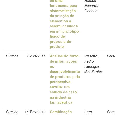
de uma
Ramom
ferramenta para
Eduardo
sistematização
Gadens
da seleção de
elementos a
serem incluídos
em um protótipo
físico de
proposta de
produto
Curitiba
8-Set-2014
Análise do fluxo
Vissotto,
Borsa
de informações
Pedro
no
Henrique
desenvolvimento
dos Santos
de produtos pela
perspectiva
enxuta: um
estudo de caso
na indústria
farmacêutica
Curitiba
15-Fev-2019
Combinação
Lara,
Carar