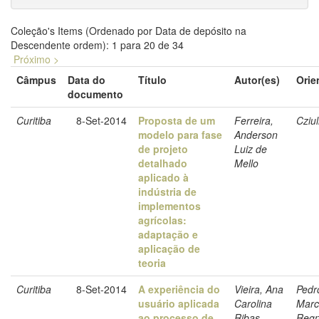
Coleção's Items (Ordenado por Data de depósito na
Descendente ordem): 1 para 20 de 34
Próximo >
Câmpus
Data do
Título
Autor(es)
Orie
documento
Curitiba
8-Set-2014
Proposta de um
Ferreira,
Cziul
modelo para fase
Anderson
de projeto
Luiz de
detalhado
Mello
aplicado à
indústria de
implementos
agrícolas:
adaptação e
aplicação de
teoria
Curitiba
8-Set-2014
A experiência do
Vieira, Ana
Pedr
usuário aplicada
Carolina
Marc
ao processo de
Ribas
Regn