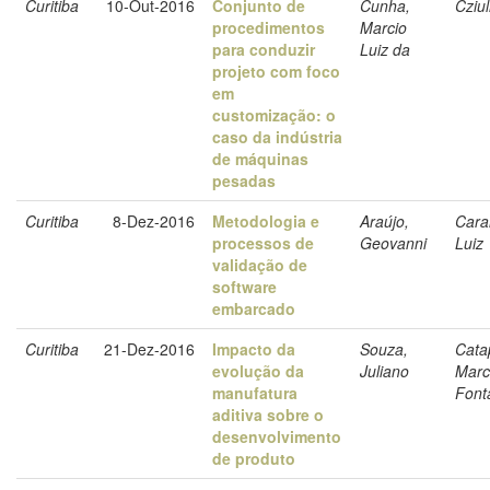
Curitiba
10-Out-2016
Conjunto de
Cunha,
Cziul
procedimentos
Marcio
para conduzir
Luiz da
projeto com foco
em
customização: o
caso da indústria
de máquinas
pesadas
Curitiba
8-Dez-2016
Metodologia e
Araújo,
Carar
processos de
Geovanni
Luiz
validação de
software
embarcado
Curitiba
21-Dez-2016
Impacto da
Souza,
Cata
evolução da
Juliano
Marc
manufatura
Font
aditiva sobre o
desenvolvimento
de produto