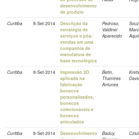
desenvolvimento
de produto
Curitiba
8-Set-2014
Descrição da
Pedroso,
Souz
estratégia de
Valdinei
Marc
serviços e pós-
Aparecido
Aqui
vendas em uma
companhia de
manufatura de
base tecnológica
Curitiba
8-Set-2014
Impressão 3D
Betin,
Kret
aplicada na
Thamires
Davi
fabricação
Antunes
bonecos
personalizados,
bonecos
colecionáveis e
bonecos
articulados
Curitiba
8-Set-2014
Desenvolvimento
Baduy,
Cziul