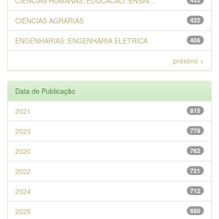
CIENCIAS HUMANAS::EDUCACAO::ENSIN...
432
CIENCIAS AGRARIAS
422
ENGENHARIAS::ENGENHARIA ELETRICA
406
próximo >
Data de Publicação
2021
815
2023
778
2020
762
2022
721
2024
712
2025
680